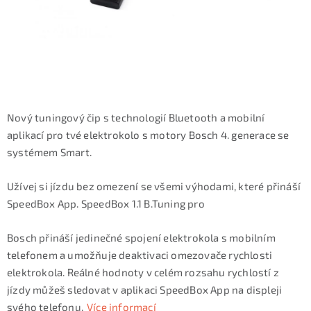
KONTAKTY
ZNAČKY
SKI servis
Půjčovna lyží a SNB
Naše prodejna
CYKLO Servis
Nový tuningový čip s technologií Bluetooth a mobilní
aplikací pro tvé elektrokolo s motory Bosch 4. generace se
systémem Smart.
Užívej si jízdu bez omezení se všemi výhodami, které přináší
SpeedBox App. SpeedBox 1.1 B.Tuning pro
Bosch přináší jedinečné spojení elektrokola s mobilním
telefonem a umožňuje deaktivaci omezovače rychlosti
elektrokola. Reálné hodnoty v celém rozsahu rychlostí z
jízdy můžeš sledovat v aplikaci SpeedBox App na displeji
svého telefonu.
Více informací