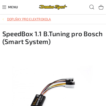
Přejít
Hled
na
obsah
DOPLŇKY PRO ELEKTROKOLA
CYKLISTIKA
SpeedBox 1.1 B.Tuning pro Bosch
SJEZDOVÉ LYŽOVÁNÍ
(Smart System)
SKIALPOVÉ LYŽOVÁNÍ
BĚŽECKÉ LYŽOVÁNÍ
OBLEČENÍ A OBUV
BĚHÁNÍ
TIPY NA DÁRKY