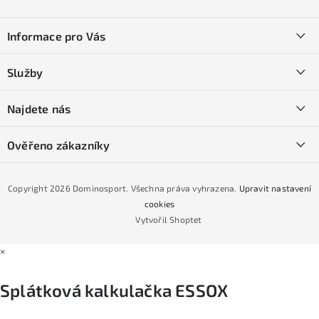
Z
á
Informace pro Vás
p
a
Kontakty
Služby
t
O nás
í
SKI servis
Najdete nás
Obchodní podmínky
Půjčovna lyží a SNB
Podmínky GDPR
Ověřeno zákazníky
Naše prodejna
Jak nakoupit na čtvrtiny bez navýšení?
CYKLO Servis
Copyright 2026
Dominosport
. Všechna práva vyhrazena.
Upravit nastavení
Podmínky nákupu na splátky ESSOX
cookies
Vytvořil Shoptet
×
Splátková kalkulačka ESSOX