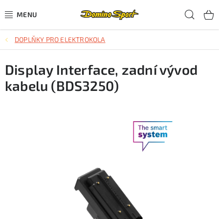
Přejít
Hled
na
obsah
DOPLŇKY PRO ELEKTROKOLA
CYKLISTIKA
Display Interface, zadní vývod
SJEZDOVÉ LYŽOVÁNÍ
kabelu (BDS3250)
SKIALPOVÉ LYŽOVÁNÍ
BĚŽECKÉ LYŽOVÁNÍ
OBLEČENÍ A OBUV
BĚHÁNÍ
TIPY NA DÁRKY