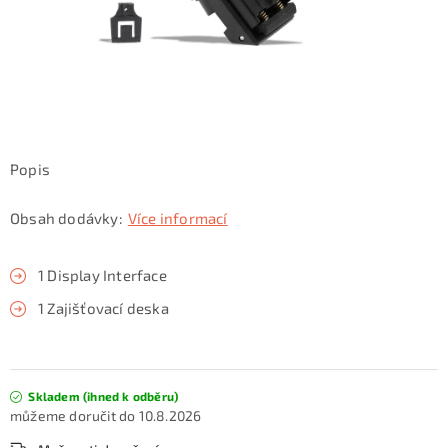
KONTAKTY
ZNAČKY
SKI servis
Půjčovna lyží a SNB
Naše prodejna
CYKLO Servis
Popis
Obsah dodávky:
Více informací
1 Display Interface
1 Zajišťovací deska
Skladem (ihned k odběru)
10.8.2026