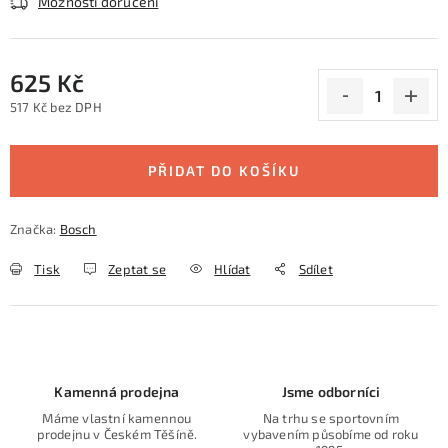
Možnosti doručení
625 Kč
517 Kč bez DPH
Měrná cena:
PŘIDAT DO KOŠÍKU
Značka:
Bosch
Tisk
Zeptat se
Hlídat
Sdílet
Kamenná prodejna
Jsme odborníci
Máme vlastní kamennou
Na trhu se sportovním
prodejnu v Českém Těšíně.
vybavením působíme od roku