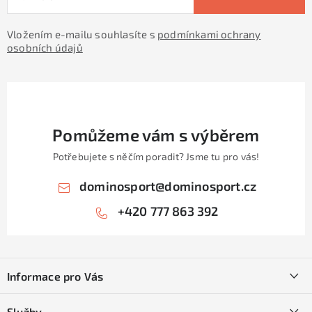
Vložením e-mailu souhlasíte s
podmínkami ochrany
osobních údajů
Pomůžeme vám s výběrem
Potřebujete s něčím poradit? Jsme tu pro vás!
dominosport
@
dominosport.cz
+420 777 863 392
Z
á
Informace pro Vás
p
a
Kontakty
Služby