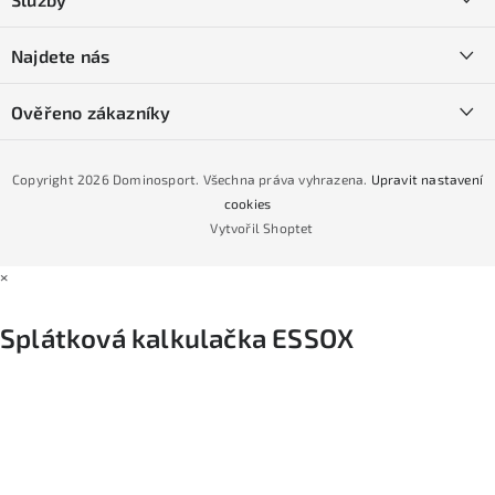
t
O nás
í
SKI servis
Najdete nás
Obchodní podmínky
Půjčovna lyží a SNB
Podmínky GDPR
Ověřeno zákazníky
Naše prodejna
Jak nakoupit na čtvrtiny bez navýšení?
CYKLO Servis
Copyright 2026
Dominosport
. Všechna práva vyhrazena.
Upravit nastavení
Podmínky nákupu na splátky ESSOX
cookies
Vytvořil Shoptet
×
Splátková kalkulačka ESSOX