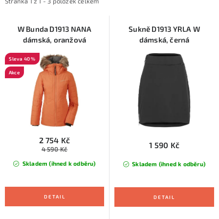
i
e
KONTAKTY
Stránka
1
z
1
-
3
položek celkem
s
n
ZNAČKY
p
í
W Bunda D1913 NANA
Sukně D1913 YRLA W
dámská, oranžová
dámská, černá
r
p
SKI servis
Půjčovna lyží a SNB
Naše prodejna
o
r
40 %
d
o
CYKLO Servis
Akce
u
d
k
u
t
k
ů
t
ů
2 754 Kč
1 590 Kč
4 590 Kč
Skladem (ihned k odběru)
Skladem (ihned k odběru)