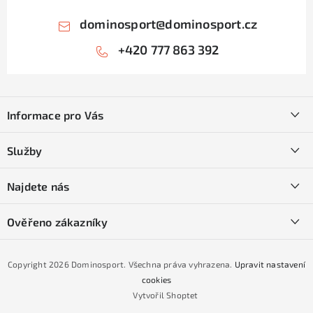
s
u
dominosport
@
dominosport.cz
+420 777 863 392
Z
á
Informace pro Vás
p
a
Kontakty
Služby
t
O nás
í
SKI servis
Najdete nás
Obchodní podmínky
Půjčovna lyží a SNB
Podmínky GDPR
Ověřeno zákazníky
Naše prodejna
Jak nakoupit na čtvrtiny bez navýšení?
CYKLO Servis
Copyright 2026
Dominosport
. Všechna práva vyhrazena.
Upravit nastavení
Podmínky nákupu na splátky ESSOX
cookies
Vytvořil Shoptet