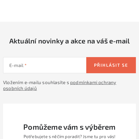
O
v
l
á
d
Aktuální novinky a akce na váš e-mail
a
c
í
E-mail
PŘIHLÁSIT SE
p
r
Vložením e-mailu souhlasíte s
podmínkami ochrany
v
osobních údajů
k
y
v
ý
p
Pomůžeme vám s výběrem
i
Potřebujete s něčím poradit? Jsme tu pro vás!