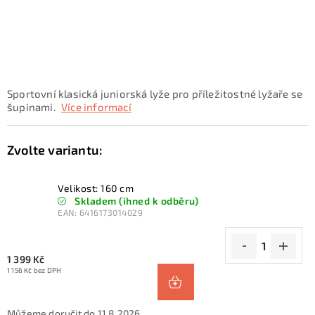
KONTAKTY
ZNAČKY
SKI servis
Půjčovna lyží a SNB
Naše prodejna
Sportovní klasická juniorská lyže pro příležitostné lyžaře se
CYKLO Servis
šupinami.
Více informací
Velikost: 160 cm
Skladem (ihned k odběru)
EAN:
6416173014029
1 399 Kč
1 156 Kč bez DPH
11.8.2026