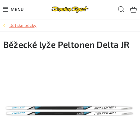
Přejít
Hled
na
obsah
Dětské běžky
CYKLISTIKA
Běžecké lyže Peltonen Delta JR
SJEZDOVÉ LYŽOVÁNÍ
SKIALPOVÉ LYŽOVÁNÍ
BĚŽECKÉ LYŽOVÁNÍ
OBLEČENÍ A OBUV
BĚHÁNÍ
TIPY NA DÁRKY