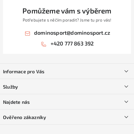
Pomůžeme vám s výběrem
Potřebujete s něčím poradit? Jsme tu pro vás!
dominosport
@
dominosport.cz
+420 777 863 392
Z
á
Informace pro Vás
p
a
Kontakty
Služby
t
O nás
í
SKI servis
Najdete nás
Obchodní podmínky
Půjčovna lyží a SNB
Podmínky GDPR
Ověřeno zákazníky
Naše prodejna
Jak nakoupit na čtvrtiny bez navýšení?
CYKLO Servis