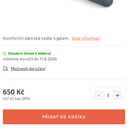
KONTAKTY
ZNAČKY
SKI servis
Půjčovna lyží a SNB
Naše prodejna
Komfortní dámské sedlo s gelem.
Více informací
CYKLO Servis
Skladem (ihned k odběru)
11.8.2026
Možnosti doručení
650 Kč
537 Kč bez DPH
Měrná cena:
PŘIDAT DO KOŠÍKU