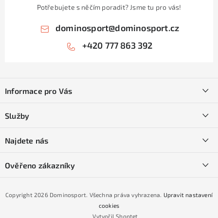
Potřebujete s něčím poradit? Jsme tu pro vás!
dominosport
@
dominosport.cz
+420 777 863 392
Z
á
Informace pro Vás
p
a
Kontakty
Služby
t
O nás
í
SKI servis
Najdete nás
Obchodní podmínky
Půjčovna lyží a SNB
Podmínky GDPR
Ověřeno zákazníky
Naše prodejna
Jak nakoupit na čtvrtiny bez navýšení?
CYKLO Servis
Copyright 2026
Dominosport
. Všechna práva vyhrazena.
Upravit nastavení
Podmínky nákupu na splátky ESSOX
cookies
Vytvořil Shoptet