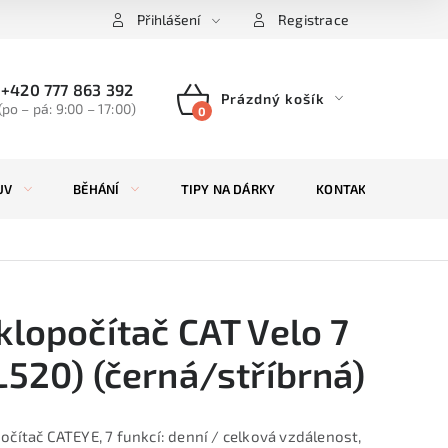
Přihlášení
Registrace
+420 777 863 392
Prázdný košík
(po – pá: 9:00 – 17:00)
NÁKUPNÍ
KOŠÍK
UV
BĚHÁNÍ
TIPY NA DÁRKY
KONTAKTY
ZN
klopočítač CAT Velo 7
L520) (černá/stříbrná)
očítač CATEYE, 7 funkcí: denní / celková vzdálenost,