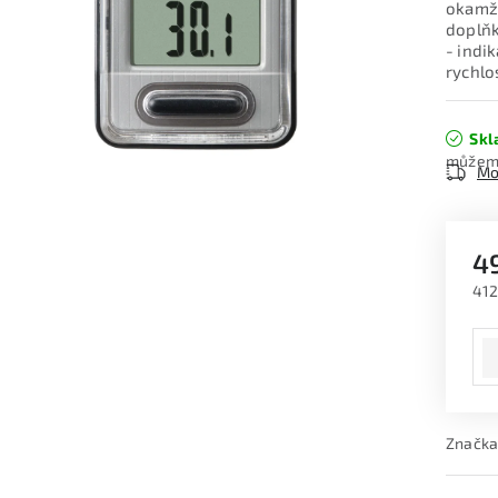
okamži
doplňk
- indi
rychlo
Skl
Mo
4
412
Měr
Značka