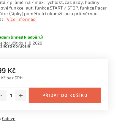
tá / průměrná / max. rychlost, čas jízdy, hodiny;
ové funkce: aut. funkce START / STOP, funkce Pacer
kátor (šipky) poměřující okamžitou a průměrnou
st.
Více informací
adem (ihned k odběru)
11.8.2026
žnosti doručení
99 Kč
 Kč bez DPH
ná cena:
PŘIDAT DO KOŠÍKU
:
Cateye