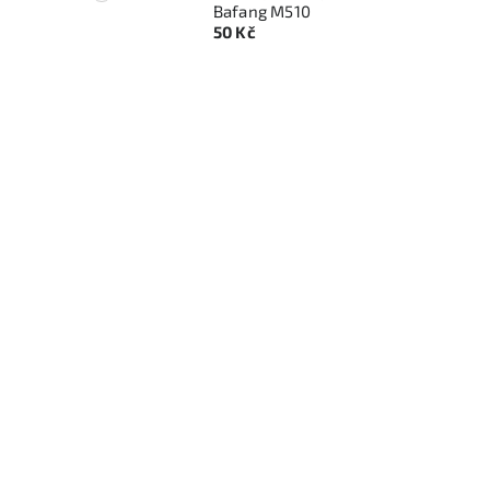
Bafang M510
50 Kč