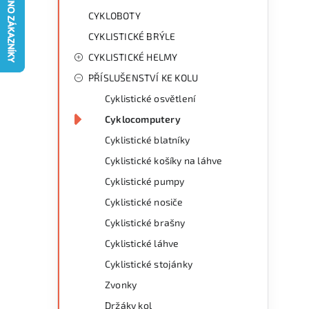
g
r
CYKLOBOTY
o
CYKLISTICKÉ BRÝLE
a
r
CYKLISTICKÉ HELMY
n
i
PŘÍSLUŠENSTVÍ KE KOLU
e
n
Cyklistické osvětlení
í
Cyklocomputery
Cyklistické blatníky
p
Cyklistické košíky na láhve
a
Cyklistické pumpy
n
Cyklistické nosiče
Cyklistické brašny
e
Cyklistické láhve
l
Cyklistické stojánky
Zvonky
Držáky kol