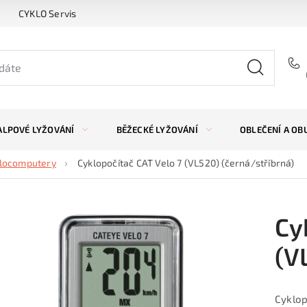
CYKLO Servis
ALPOVÉ LYŽOVÁNÍ
BĚŽECKÉ LYŽOVÁNÍ
OBLEČENÍ A OB
locomputery
Cyklopočítač CAT Velo 7 (VL520) (černá/stříbrná)
Cy
(V
Cyklop