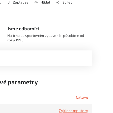
k
Zeptat se
Hlídat
Sdílet
Jsme odborníci
Na trhu se sportovním vybavením působíme od
roku 1995.
vé parametry
Cateye
Cyklocomputery