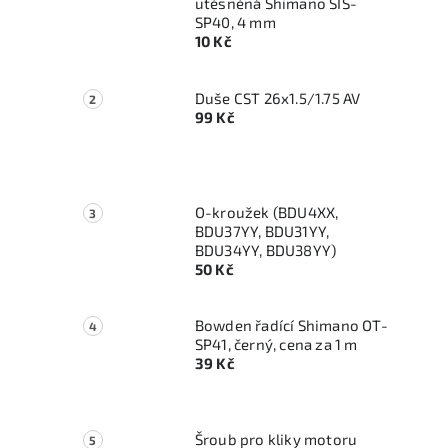
utěsněná Shimano SIS-
SP40, 4 mm
10 Kč
Duše CST 26x1.5/1.75 AV
99 Kč
O-kroužek (BDU4XX,
BDU37YY, BDU31YY,
BDU34YY, BDU38YY)
50 Kč
Bowden řadící Shimano OT-
SP41, černý, cena za 1 m
39 Kč
Šroub pro kliky motoru