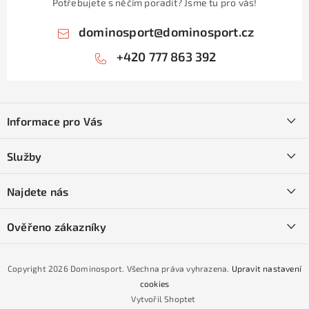
Potřebujete s něčím poradit? Jsme tu pro vás!
dominosport
@
dominosport.cz
+420 777 863 392
Z
á
Informace pro Vás
p
a
Kontakty
Služby
t
O nás
í
SKI servis
Najdete nás
Obchodní podmínky
Půjčovna lyží a SNB
Podmínky GDPR
Ověřeno zákazníky
Naše prodejna
Jak nakoupit na čtvrtiny bez navýšení?
CYKLO Servis
Copyright 2026
Dominosport
. Všechna práva vyhrazena.
Upravit nastavení
Podmínky nákupu na splátky ESSOX
cookies
Vytvořil Shoptet