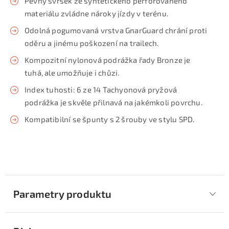
Pevný svršek ze syntetického perforovaného
materiálu zvládne nároky jízdy v terénu.
Odolná pogumovaná vrstva GnarGuard chrání proti
oděru a jinému poškození na trailech.
Kompozitní nylonová podrážka řady Bronze je
tuhá, ale umožňuje i chůzi.
Index tuhosti: 6 ze 14 Tachyonová pryžová
podrážka je skvěle přilnavá na jakémkoli povrchu.
Kompatibilní se špunty s 2 šrouby ve stylu SPD.
Parametry produktu