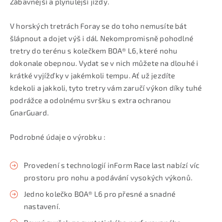
Zábavnější a plynulejší jízdy.
V horských tretrách Foray se do toho nemusíte bát
šlápnout a dojet výš i dál. Nekompromisně pohodlné
tretry do terénu s kolečkem BOA® L6, které nohu
dokonale obepnou. Vydat se v nich můžete na dlouhé i
krátké vyjížďky v jakémkoli tempu. Ať už jezdíte
kdekoli a jakkoli, tyto tretry vám zaručí výkon díky tuhé
podrážce a odolnému svršku s extra ochranou
GnarGuard.
Podrobné údaje o výrobku :
Provedení s technologií inForm Race last nabízí víc
prostoru pro nohu a podávání vysokých výkonů.
Jedno kolečko BOA® L6 pro přesné a snadné
nastavení.