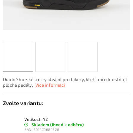
KONTAKTY
ZNAČKY
SKI servis
Půjčovna lyží a SNB
Naše prodejna
CYKLO Servis
Odolné horské tretry ideální pro bikery, kteří upřednostňují
ploché pedály.
Více informací
Velikost: 42
Skladem (ihned k odběru)
EAN:
601479684328