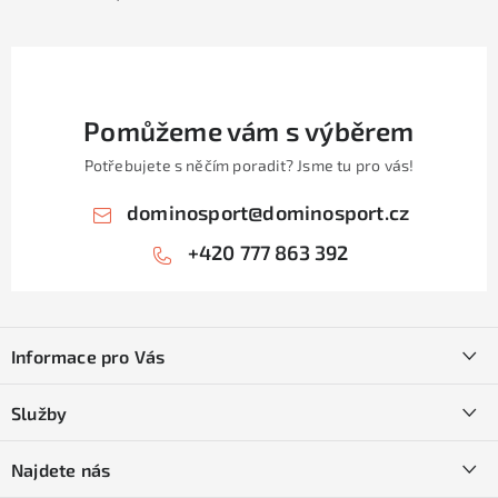
Pomůžeme vám s výběrem
Potřebujete s něčím poradit? Jsme tu pro vás!
dominosport
@
dominosport.cz
+420 777 863 392
Z
á
Informace pro Vás
p
a
Kontakty
Služby
t
O nás
í
SKI servis
Najdete nás
Obchodní podmínky
Půjčovna lyží a SNB