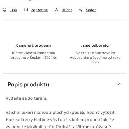
Tisk
Zeptat se
Hlídat
Sdílet
Kamenná prodejna
Jsme odborníci
Máme vlastní kamennou
Na trhu se sportovním
prodejnu v Českém Těšíně.
vybavením působíme od roku
1995.
Popis produktu
Vydejte se do terénu.
Všichni bikeři mohou z plochých pedálů hodně vytěžit.
Horské tretry Flatline vás totiž s kolem propojí tak, že
zvládnete jakýkoli terén. Podrážka Vibram je úžasně