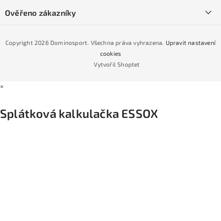
Podmínky GDPR
Ověřeno zákazníky
Naše prodejna
Jak nakoupit na čtvrtiny bez navýšení?
CYKLO Servis
Copyright 2026
Dominosport
. Všechna práva vyhrazena.
Upravit nastavení
Podmínky nákupu na splátky ESSOX
cookies
Vytvořil Shoptet
×
Splátková kalkulačka ESSOX