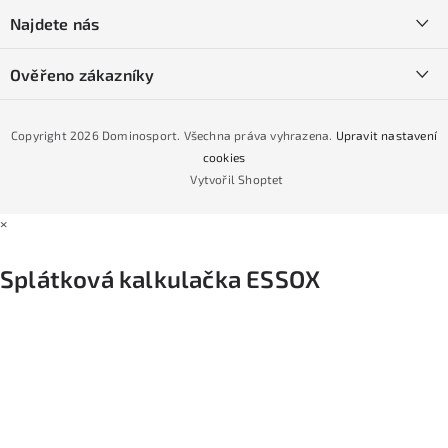
í
SKI servis
Najdete nás
Obchodní podmínky
Půjčovna lyží a SNB
Podmínky GDPR
Ověřeno zákazníky
Naše prodejna
Jak nakoupit na čtvrtiny bez navýšení?
CYKLO Servis
Copyright 2026
Dominosport
. Všechna práva vyhrazena.
Upravit nastavení
Podmínky nákupu na splátky ESSOX
cookies
Vytvořil Shoptet
×
Splátková kalkulačka ESSOX