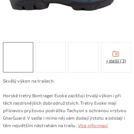
KONTAKTY
ZNAČKY
SKI servis
Půjčovna lyží a SNB
Naše prodejna
CYKLO Servis
+ další (3)
Skvělý výkon na trailech.
Horské tretry Bontrager Evoke zajišťují trvalý výkon i při
těch nejdrsnějších dobrodružstvích. Tretry Evoke mají
přilnavou pryžovou podrážku Tachyon s ochranou vrstvou
GnarGuard. V sedle i mimo něj vám dodají jistotu a odolají i
těm největším nástrahám na trailu.
Více informací