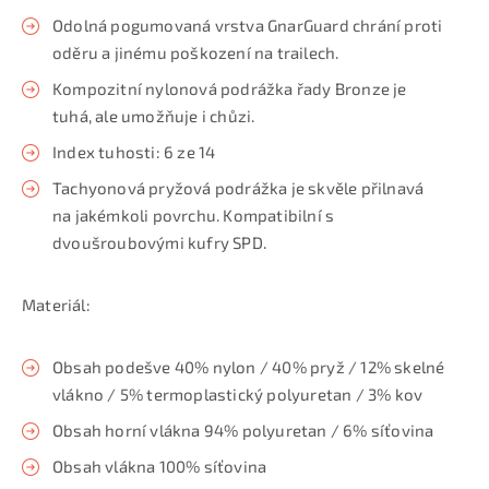
Odolná pogumovaná vrstva GnarGuard chrání proti
oděru a jinému poškození na trailech.
Kompozitní nylonová podrážka řady Bronze je
tuhá, ale umožňuje i chůzi.
Index tuhosti: 6 ze 14
Tachyonová pryžová podrážka je skvěle přilnavá
na jakémkoli povrchu. Kompatibilní s
dvoušroubovými kufry SPD.
Materiál:
Obsah podešve 40% nylon / 40% pryž / 12% skelné
vlákno / 5% termoplastický polyuretan / 3% kov
Obsah horní vlákna 94% polyuretan / 6% síťovina
Obsah vlákna 100% síťovina