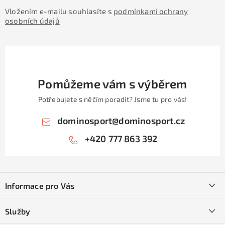
Vložením e-mailu souhlasíte s
podmínkami ochrany
osobních údajů
Pomůžeme vám s výběrem
Potřebujete s něčím poradit? Jsme tu pro vás!
dominosport
@
dominosport.cz
+420 777 863 392
Z
á
Informace pro Vás
p
a
Kontakty
Služby
t
O nás