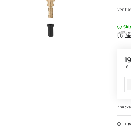
ventil
Skl
Mo
19
16 
Měr
Značka
Tis