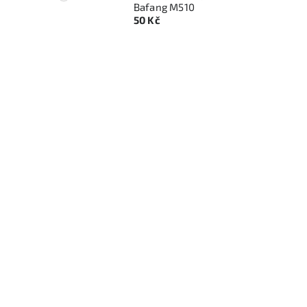
Bafang M510
50 Kč