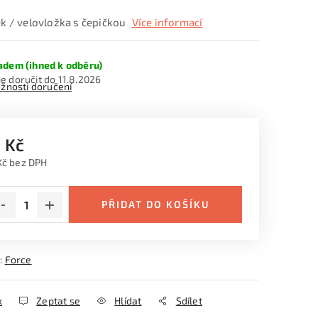
ek / velovložka s čepičkou
Více informací
adem (ihned k odběru)
11.8.2026
žnosti doručení
 Kč
Kč bez DPH
ná cena:
PŘIDAT DO KOŠÍKU
:
Force
k
Zeptat se
Hlídat
Sdílet