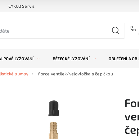
CYKLO Servis
ALPOVÉ LYŽOVÁNÍ
BĚŽECKÉ LYŽOVÁNÍ
OBLEČENÍ A OB
listické pumpy
Force ventilek/velovložka s čepičkou
Fo
ve
če