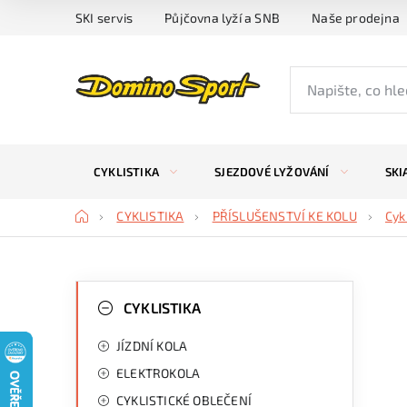
Přejít
SKI servis
Půjčovna lyží a SNB
Naše prodejna
na
obsah
CYKLISTIKA
SJEZDOVÉ LYŽOVÁNÍ
SKI
Domů
CYKLISTIKA
PŘÍSLUŠENSTVÍ KE KOLU
Cyk
P
K
Přeskočit
kategorie
CYKLISTIKA
a
o
JÍZDNÍ KOLA
t
s
ELEKTROKOLA
e
t
CYKLISTICKÉ OBLEČENÍ