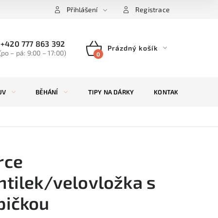
Přihlášení
Registrace
+420 777 863 392
Prázdný košík
(po – pá: 9:00 – 17:00)
NÁKUPNÍ
KOŠÍK
UV
BĚHÁNÍ
TIPY NA DÁRKY
KONTAKTY
ZN
rce
ntilek/velovložka s
pičkou