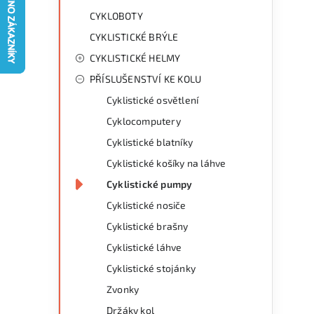
g
r
CYKLOBOTY
o
CYKLISTICKÉ BRÝLE
a
r
CYKLISTICKÉ HELMY
n
i
PŘÍSLUŠENSTVÍ KE KOLU
e
n
Cyklistické osvětlení
í
Cyklocomputery
Cyklistické blatníky
p
Cyklistické košíky na láhve
a
Cyklistické pumpy
n
Cyklistické nosiče
Cyklistické brašny
e
Cyklistické láhve
l
Cyklistické stojánky
Zvonky
Držáky kol