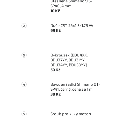
utěsněná Shimano SIS-
SP40, 4 mm
10 Kč
Duše CST 26x1.5/1.75 AV
99 Kč
O-kroužek (BDU4XX,
BDU37YY, BDU31YY,
BDU34YY, BDU38YY)
50 Kč
Bowden řadící Shimano OT-
SP41, černý, cena za 1 m
39 Kč
Šroub pro kliky motoru