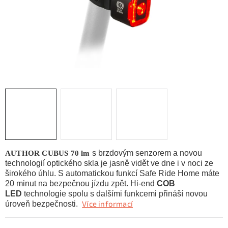
KONTAKTY
ZNAČKY
SKI servis
Půjčovna lyží a SNB
Naše prodejna
CYKLO Servis
s brzdovým senzorem a novou
AUTHOR CUBUS 70 lm
technologií optického skla je jasně vidět ve dne i v noci ze
širokého úhlu. S automatickou funkcí Safe Ride Home máte
20 minut na bezpečnou jízdu zpět. Hi-end
COB
LED
technologie spolu s dalšími funkcemi přináší novou
Více informací
úroveň bezpečnosti.