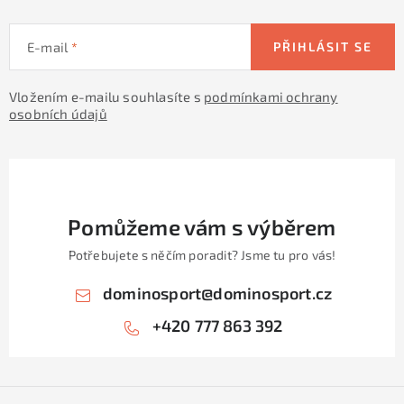
E-mail
PŘIHLÁSIT SE
Vložením e-mailu souhlasíte s
podmínkami ochrany
osobních údajů
Pomůžeme vám s výběrem
Potřebujete s něčím poradit? Jsme tu pro vás!
dominosport
@
dominosport.cz
+420 777 863 392
Z
á