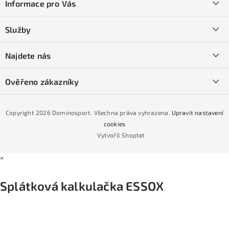
Informace pro Vás
p
a
Kontakty
Služby
t
O nás
í
SKI servis
Najdete nás
Obchodní podmínky
Půjčovna lyží a SNB
Podmínky GDPR
Ověřeno zákazníky
Naše prodejna
Jak nakoupit na čtvrtiny bez navýšení?
CYKLO Servis
Copyright 2026
Dominosport
. Všechna práva vyhrazena.
Upravit nastavení
Podmínky nákupu na splátky ESSOX
cookies
Vytvořil Shoptet
×
Splátková kalkulačka ESSOX