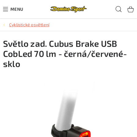
Přejít
Hled
na
obsah
Cyklistické osvětlení
CYKLISTIKA
Světlo zad. Cubus Brake USB
SJEZDOVÉ LYŽOVÁNÍ
CobLed 70 lm - černá/červené-
SKIALPOVÉ LYŽOVÁNÍ
sklo
BĚŽECKÉ LYŽOVÁNÍ
OBLEČENÍ A OBUV
BĚHÁNÍ
TIPY NA DÁRKY