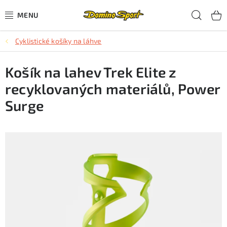
Přejít
Hled
na
obsah
Cyklistické košíky na láhve
CYKLISTIKA
Košík na lahev Trek Elite z
SJEZDOVÉ LYŽOVÁNÍ
recyklovaných materiálů, Power
SKIALPOVÉ LYŽOVÁNÍ
Surge
BĚŽECKÉ LYŽOVÁNÍ
OBLEČENÍ A OBUV
BĚHÁNÍ
TIPY NA DÁRKY