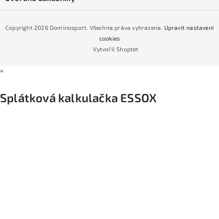
Naše prodejna
Jak nakoupit na čtvrtiny bez navýšení?
CYKLO Servis
Copyright 2026
Dominosport
. Všechna práva vyhrazena.
Upravit nastavení
Podmínky nákupu na splátky ESSOX
cookies
Vytvořil Shoptet
×
Splátková kalkulačka ESSOX