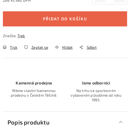
288 Kč bez DPH
Měrná cena:
PŘIDAT DO KOŠÍKU
Značka:
Trek
Tisk
Zeptat se
Hlídat
Sdílet
Kamenná prodejna
Jsme odborníci
Máme vlastní kamennou
Na trhu se sportovním
prodejnu v Českém Těšíně.
vybavením působíme od roku
1995.
Popis produktu