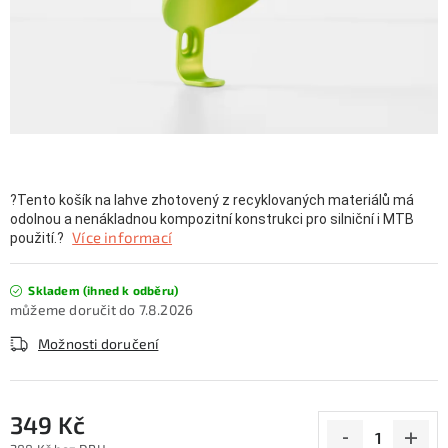
KONTAKTY
ZNAČKY
SKI servis
Půjčovna lyží a SNB
Naše prodejna
CYKLO Servis
?Tento košík na lahve zhotovený z recyklovaných materiálů má
odolnou a nenákladnou kompozitní konstrukci pro silniční i MTB
Více informací
použití.?
Skladem (ihned k odběru)
7.8.2026
Možnosti doručení
349 Kč