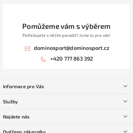
Pomůžeme vám s výběrem
Potřebujete s něčím poradit? Jsme tu pro vás!
dominosport
@
dominosport.cz
+420 777 863 392
Z
á
Informace pro Vás
p
a
Kontakty
Služby
t
O nás
í
SKI servis
Najdete nás
Obchodní podmínky
Půjčovna lyží a SNB
Podmínky GDPR
Ověřeno zákazníky