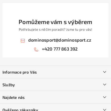
Pomůžeme vám s výběrem
Potřebujete s něčím poradit? Jsme tu pro vás!
dominosport
@
dominosport.cz
+420 777 863 392
Z
á
Informace pro Vás
p
a
Kontakty
Služby
t
O nás
í
SKI servis
Najdete nás
Obchodní podmínky
Půjčovna lyží a SNB
Podmínky GDPR
Ověřeno zákazníky