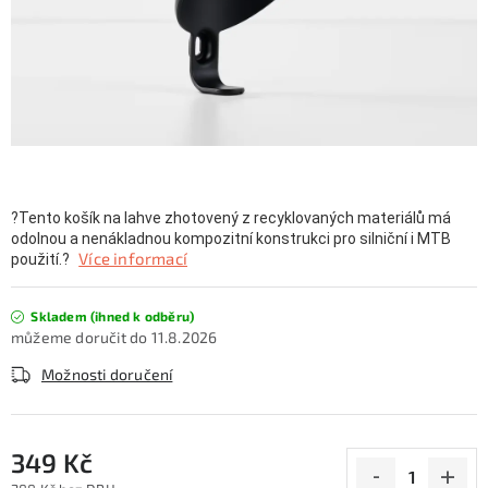
KONTAKTY
ZNAČKY
SKI servis
Půjčovna lyží a SNB
Naše prodejna
CYKLO Servis
?Tento košík na lahve zhotovený z recyklovaných materiálů má
odolnou a nenákladnou kompozitní konstrukci pro silniční i MTB
Více informací
použití.?
Skladem (ihned k odběru)
11.8.2026
Možnosti doručení
349 Kč