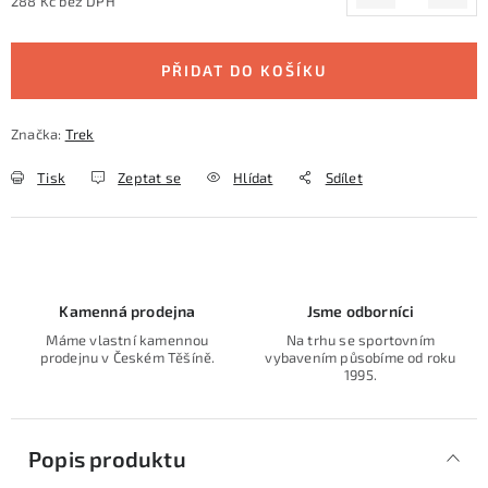
288 Kč bez DPH
Měrná cena:
PŘIDAT DO KOŠÍKU
Značka:
Trek
Tisk
Zeptat se
Hlídat
Sdílet
Kamenná prodejna
Jsme odborníci
Máme vlastní kamennou
Na trhu se sportovním
prodejnu v Českém Těšíně.
vybavením působíme od roku
1995.
Popis produktu