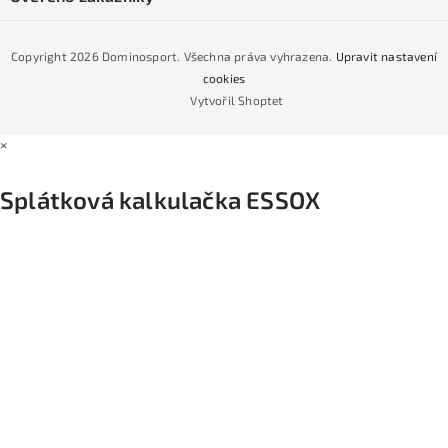
Naše prodejna
Jak nakoupit na čtvrtiny bez navýšení?
CYKLO Servis
Copyright 2026
Dominosport
. Všechna práva vyhrazena.
Upravit nastavení
Podmínky nákupu na splátky ESSOX
cookies
Vytvořil Shoptet
×
Splátková kalkulačka ESSOX