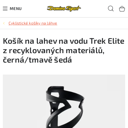
Přejít
Hled
na
obsah
Cyklistické košíky na láhve
CYKLISTIKA
Košík na lahev na vodu Trek Elite
SJEZDOVÉ LYŽOVÁNÍ
z recyklovaných materiálů,
SKIALPOVÉ LYŽOVÁNÍ
černá/tmavě šedá
BĚŽECKÉ LYŽOVÁNÍ
OBLEČENÍ A OBUV
BĚHÁNÍ
TIPY NA DÁRKY