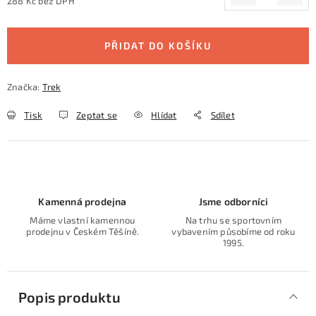
288 Kč bez DPH
Měrná cena:
PŘIDAT DO KOŠÍKU
Značka:
Trek
Tisk
Zeptat se
Hlídat
Sdílet
Kamenná prodejna
Jsme odborníci
Máme vlastní kamennou
Na trhu se sportovním
prodejnu v Českém Těšíně.
vybavením působíme od roku
1995.
Popis produktu