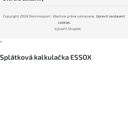
Naše prodejna
Jak nakoupit na čtvrtiny bez navýšení?
CYKLO Servis
Copyright 2026
Dominosport
. Všechna práva vyhrazena.
Upravit nastavení
Podmínky nákupu na splátky ESSOX
cookies
Vytvořil Shoptet
×
Splátková kalkulačka ESSOX