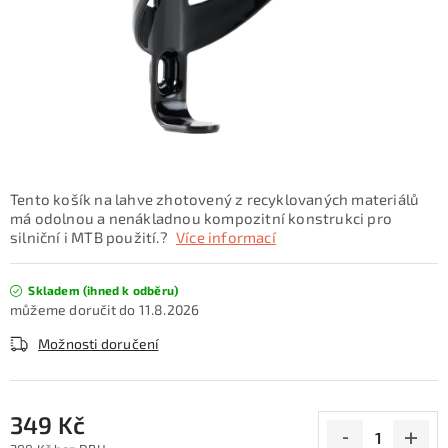
KONTAKTY
ZNAČKY
SKI servis
Půjčovna lyží a SNB
Naše prodejna
CYKLO Servis
Tento košík na lahve zhotovený z recyklovaných materiálů
má odolnou a nenákladnou kompozitní konstrukci pro
silniční i MTB použití.?
Více informací
Skladem (ihned k odběru)
11.8.2026
Možnosti doručení
349 Kč