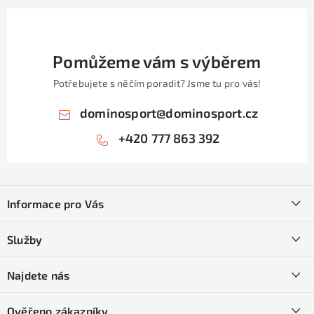
Pomůžeme vám s výběrem
Potřebujete s něčím poradit? Jsme tu pro vás!
dominosport
@
dominosport.cz
+420 777 863 392
Z
á
Informace pro Vás
p
a
Kontakty
Služby
t
O nás
í
SKI servis
Najdete nás
Obchodní podmínky
Půjčovna lyží a SNB
Podmínky GDPR
Ověřeno zákazníky