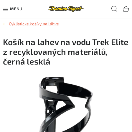
Přejít
Hled
na
obsah
Cyklistické košíky na láhve
CYKLISTIKA
Košík na lahev na vodu Trek Elite
SJEZDOVÉ LYŽOVÁNÍ
z recyklovaných materiálů,
SKIALPOVÉ LYŽOVÁNÍ
černá lesklá
BĚŽECKÉ LYŽOVÁNÍ
OBLEČENÍ A OBUV
BĚHÁNÍ
TIPY NA DÁRKY