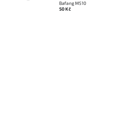
Bafang M510
50 Kč