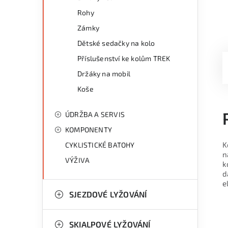
Rohy
Zámky
Dětské sedačky na kolo
Příslušenství ke kolům TREK
Držáky na mobil
Koše
ÚDRŽBA A SERVIS
KOMPONENTY
K
CYKLISTICKÉ BATOHY
n
VÝŽIVA
k
d
e
SJEZDOVÉ LYŽOVÁNÍ
SKIALPOVÉ LYŽOVÁNÍ