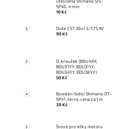
utěsněná Shimano SIS-
SP40, 4 mm
10 Kč
Duše CST 26x1.5/1.75 AV
99 Kč
O-kroužek (BDU4XX,
BDU37YY, BDU31YY,
BDU34YY, BDU38YY)
50 Kč
Bowden řadící Shimano OT-
SP41, černý, cena za 1 m
39 Kč
Šroub pro kliky motoru