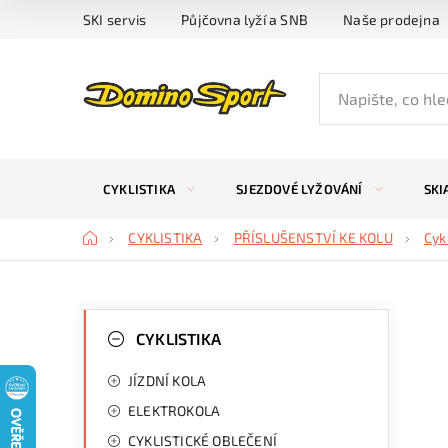
Přejít
SKI servis
Půjčovna lyží a SNB
Naše prodejna
na
obsah
CYKLISTIKA
SJEZDOVÉ LYŽOVÁNÍ
SKI
Domů
CYKLISTIKA
PŘÍSLUŠENSTVÍ KE KOLU
Cyk
P
K
Přeskočit
kategorie
CYKLISTIKA
a
o
JÍZDNÍ KOLA
t
s
ELEKTROKOLA
e
t
CYKLISTICKÉ OBLEČENÍ