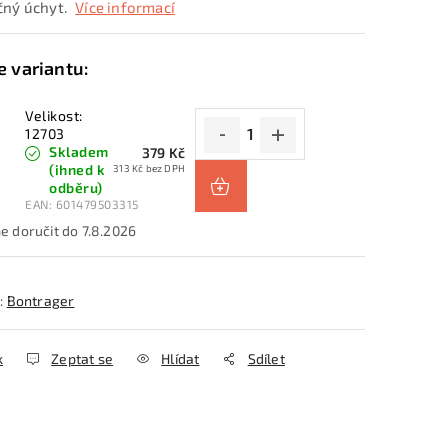
ný úchyt.
Více informací
Velikost:
12703
Skladem
379 Kč
(ihned k
313 Kč bez DPH
odběru)
EAN:
601479503315
7.8.2026
:
Bontrager
k
Zeptat se
Hlídat
Sdílet