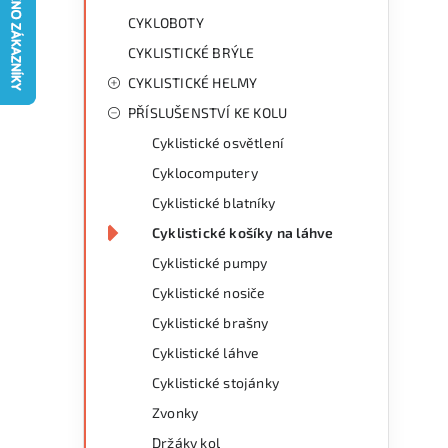
g
r
CYKLOBOTY
o
CYKLISTICKÉ BRÝLE
a
r
CYKLISTICKÉ HELMY
n
i
PŘÍSLUŠENSTVÍ KE KOLU
e
n
Cyklistické osvětlení
í
Cyklocomputery
Cyklistické blatníky
p
Cyklistické košíky na láhve
a
Cyklistické pumpy
n
Cyklistické nosiče
Cyklistické brašny
e
Cyklistické láhve
l
Cyklistické stojánky
Zvonky
Držáky kol