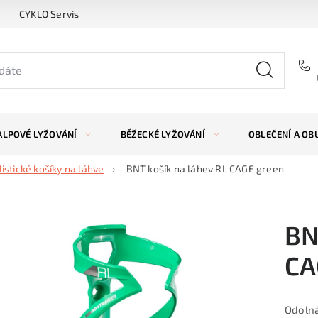
CYKLO Servis
ALPOVÉ LYŽOVÁNÍ
BĚŽECKÉ LYŽOVÁNÍ
OBLEČENÍ A OB
listické košíky na láhve
BNT košík na láhev RL CAGE green
BN
CA
Odolná