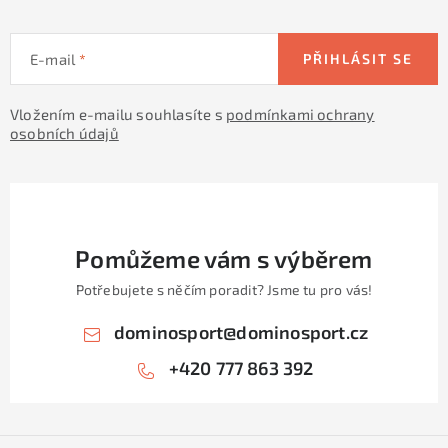
E-mail
PŘIHLÁSIT SE
Vložením e-mailu souhlasíte s
podmínkami ochrany
osobních údajů
Pomůžeme vám s výběrem
Potřebujete s něčím poradit? Jsme tu pro vás!
dominosport
@
dominosport.cz
+420 777 863 392
Z
á