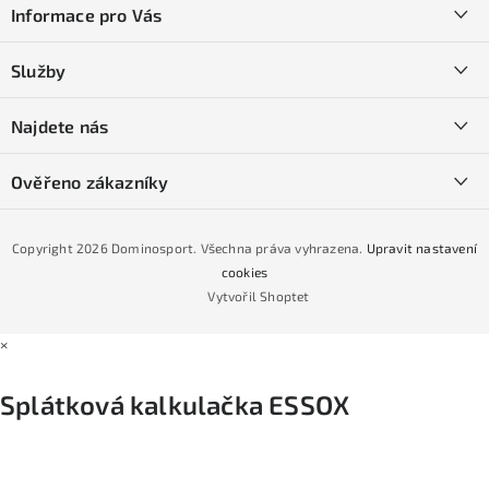
Informace pro Vás
p
a
Kontakty
Služby
t
O nás
í
SKI servis
Najdete nás
Obchodní podmínky
Půjčovna lyží a SNB
Podmínky GDPR
Ověřeno zákazníky
Naše prodejna
Jak nakoupit na čtvrtiny bez navýšení?
CYKLO Servis
Copyright 2026
Dominosport
. Všechna práva vyhrazena.
Upravit nastavení
Podmínky nákupu na splátky ESSOX
cookies
Vytvořil Shoptet
×
Splátková kalkulačka ESSOX