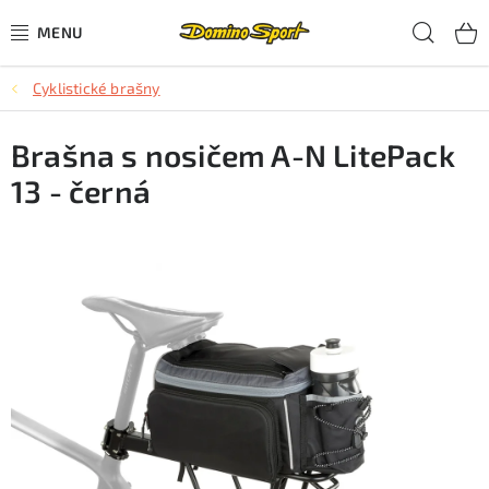
Přejít
Hled
na
obsah
Cyklistické brašny
CYKLISTIKA
Brašna s nosičem A-N LitePack
SJEZDOVÉ LYŽOVÁNÍ
13 - černá
SKIALPOVÉ LYŽOVÁNÍ
BĚŽECKÉ LYŽOVÁNÍ
OBLEČENÍ A OBUV
BĚHÁNÍ
TIPY NA DÁRKY