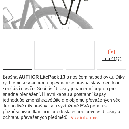
KONTAKTY
ZNAČKY
SKI servis
Půjčovna lyží a SNB
Naše prodejna
CYKLO Servis
+ další (2)
Brašna
AUTHOR LitePack 13
s nosičem na sedlovku. Díky
rychlému a snadnému upevnění se brašna stává nedílnou
součástí nosiče. Součástí brašny je ramenní popruh pro
snadné přenášení. Hlavní kapsu a postranní kapsy
jednoduše zmenšíte/zvětšíte dle objemu převážených věcí.
Jednotlivé díly brašny jsou vyztužené EVA pěnou s
přizpůsobivou tkaninou pro dostatečnou pevnost brašny a
Více informací
ochranu převážených předmětů.