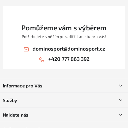
Pomůžeme vám s výběrem
Potřebujete s něčím poradit? Jsme tu pro vás!
dominosport
@
dominosport.cz
+420 777 863 392
Z
á
Informace pro Vás
p
a
Kontakty
Služby
t
O nás
í
SKI servis
Najdete nás
Obchodní podmínky
Půjčovna lyží a SNB