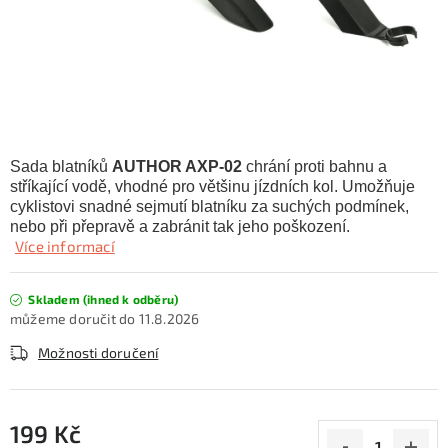
KONTAKTY
ZNAČKY
SKI servis
Půjčovna lyží a SNB
Naše prodejna
CYKLO Servis
Sada blatníků
AUTHOR AXP-02
chrání proti bahnu a
stříkající vodě, vhodné pro většinu jízdních kol. Umožňuje
cyklistovi snadné sejmutí blatníku za suchých podmínek,
nebo při přepravě a zabránit tak jeho poškození.
Více informací
Skladem (ihned k odběru)
11.8.2026
Možnosti doručení
199 Kč