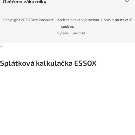
Podmínky GDPR
Ověřeno zákazníky
Naše prodejna
Jak nakoupit na čtvrtiny bez navýšení?
CYKLO Servis
Copyright 2026
Dominosport
. Všechna práva vyhrazena.
Upravit nastavení
Podmínky nákupu na splátky ESSOX
cookies
Vytvořil Shoptet
×
Splátková kalkulačka ESSOX