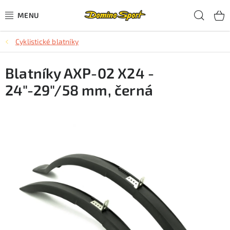
Přejít
Hled
na
obsah
Cyklistické blatníky
CYKLISTIKA
Blatníky AXP-02 X24 -
SJEZDOVÉ LYŽOVÁNÍ
24"-29"/58 mm, černá
SKIALPOVÉ LYŽOVÁNÍ
BĚŽECKÉ LYŽOVÁNÍ
OBLEČENÍ A OBUV
BĚHÁNÍ
TIPY NA DÁRKY