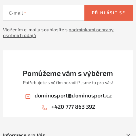
KONTAKTY
E-mail
PŘIHLÁSIT SE
ZNAČKY
Vložením e-mailu souhlasíte s
podmínkami ochrany
SKI servis
Půjčovna lyží a SNB
Naše prodejna
osobních údajů
CYKLO Servis
Pomůžeme vám s výběrem
Potřebujete s něčím poradit? Jsme tu pro vás!
dominosport
@
dominosport.cz
+420 777 863 392
Z
á
Informace pro Vás