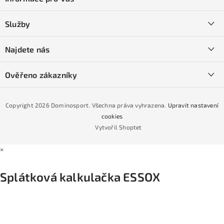
p
a
Kontakty
Služby
t
O nás
í
SKI servis
Najdete nás
Obchodní podmínky
Půjčovna lyží a SNB
Podmínky GDPR
Ověřeno zákazníky
Naše prodejna
Jak nakoupit na čtvrtiny bez navýšení?
CYKLO Servis
Copyright 2026
Dominosport
. Všechna práva vyhrazena.
Upravit nastavení
Podmínky nákupu na splátky ESSOX
cookies
Vytvořil Shoptet
×
Splátková kalkulačka ESSOX