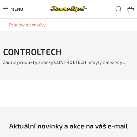
Přejít
Hled
na
obsah
Prodávané značky
CYKLISTIKA
SJEZDOVÉ LYŽOVÁNÍ
CONTROLTECH
SKIALPOVÉ LYŽOVÁNÍ
Žádné produkty značky
CONTROLTECH
nebyly nalezeny...
BĚŽECKÉ LYŽOVÁNÍ
OBLEČENÍ A OBUV
BĚHÁNÍ
TIPY NA DÁRKY
Aktuální novinky a akce na váš e-mail