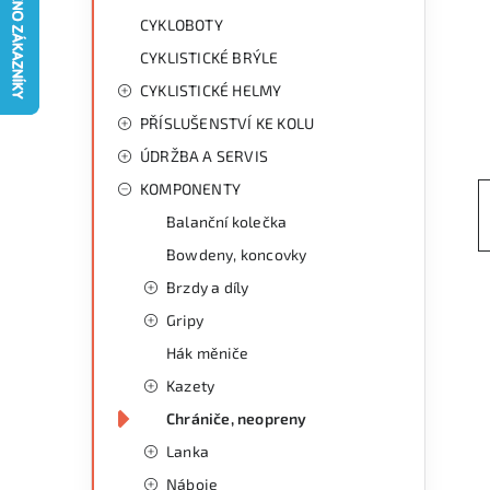
g
r
CYKLOBOTY
o
CYKLISTICKÉ BRÝLE
a
r
CYKLISTICKÉ HELMY
n
i
PŘÍSLUŠENSTVÍ KE KOLU
e
n
ÚDRŽBA A SERVIS
í
KOMPONENTY
Balanční kolečka
p
Bowdeny, koncovky
a
Brzdy a díly
n
Gripy
Hák měniče
e
Kazety
l
Chrániče, neopreny
Lanka
Náboje