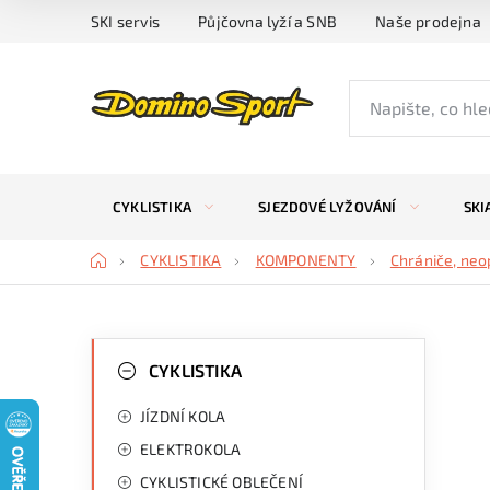
Přejít
SKI servis
Půjčovna lyží a SNB
Naše prodejna
na
obsah
CYKLISTIKA
SJEZDOVÉ LYŽOVÁNÍ
SKI
Domů
CYKLISTIKA
KOMPONENTY
Chrániče, ne
P
K
Přeskočit
kategorie
CYKLISTIKA
a
o
JÍZDNÍ KOLA
t
s
ELEKTROKOLA
e
t
CYKLISTICKÉ OBLEČENÍ