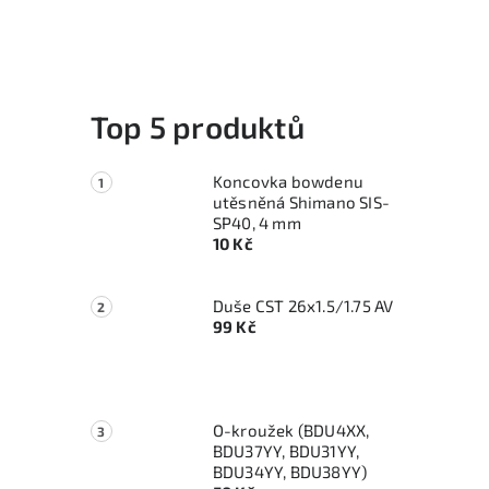
Top 5 produktů
Koncovka bowdenu
utěsněná Shimano SIS-
SP40, 4 mm
10 Kč
Duše CST 26x1.5/1.75 AV
99 Kč
O-kroužek (BDU4XX,
BDU37YY, BDU31YY,
BDU34YY, BDU38YY)