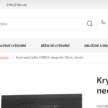
CYKLO Servis
ALPOVÉ LYŽOVÁNÍ
BĚŽECKÉ LYŽOVÁNÍ
OBLEČENÍ A OB
opreny
Kryt pod řetěz FORCE neoprén 10cm, černý
Kr
ne
rozměr: