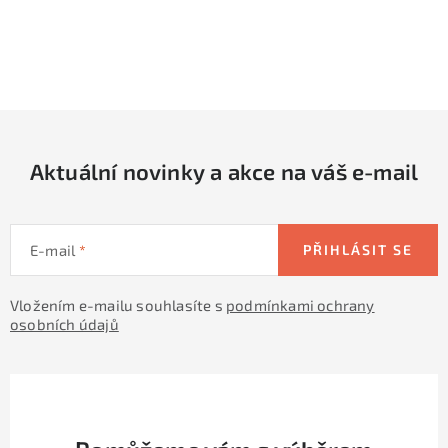
O
v
l
á
d
Aktuální novinky a akce na váš e-mail
a
c
í
E-mail
PŘIHLÁSIT SE
p
r
Vložením e-mailu souhlasíte s
podmínkami ochrany
v
osobních údajů
k
y
v
ý
p