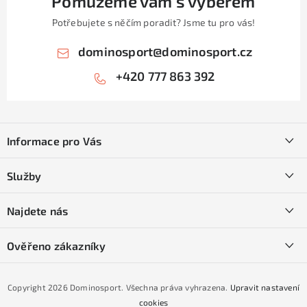
Pomůžeme vám s výběrem
i
Potřebujete s něčím poradit? Jsme tu pro vás!
s
u
dominosport
@
dominosport.cz
+420 777 863 392
Z
á
Informace pro Vás
p
a
Kontakty
Služby
t
O nás
í
SKI servis
Najdete nás
Obchodní podmínky
Půjčovna lyží a SNB
Podmínky GDPR
Ověřeno zákazníky
Naše prodejna
Jak nakoupit na čtvrtiny bez navýšení?
CYKLO Servis
Copyright 2026
Dominosport
. Všechna práva vyhrazena.
Upravit nastavení
Podmínky nákupu na splátky ESSOX
cookies