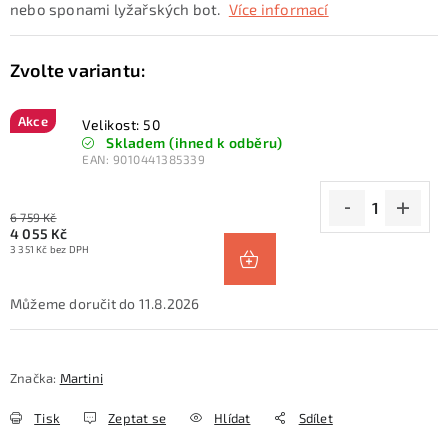
nebo sponami lyžařských bot.
Více informací
Akce
Velikost: 50
Skladem (ihned k odběru)
EAN:
9010441385339
6 759 Kč
4 055 Kč
3 351 Kč bez DPH
11.8.2026
Značka:
Martini
Tisk
Zeptat se
Hlídat
Sdílet