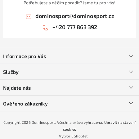
Potřebujete s něčím poradit? Jsme tu pro vás!
dominosport
@
dominosport.cz
+420 777 863 392
Z
á
Informace pro Vás
p
a
Kontakty
Služby
t
O nás
í
SKI servis
Najdete nás
Obchodní podmínky
Půjčovna lyží a SNB
Podmínky GDPR
Ověřeno zákazníky
Naše prodejna
Jak nakoupit na čtvrtiny bez navýšení?
CYKLO Servis
Copyright 2026
Dominosport
. Všechna práva vyhrazena.
Upravit nastavení
Podmínky nákupu na splátky ESSOX
cookies
Vytvořil Shoptet