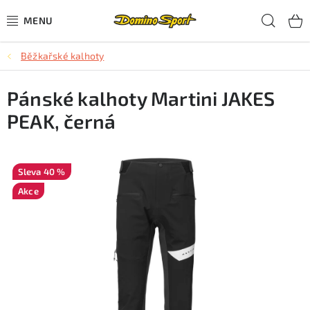
Přejít
Hled
na
obsah
Běžkařské kalhoty
CYKLISTIKA
Pánské kalhoty Martini JAKES
SJEZDOVÉ LYŽOVÁNÍ
PEAK, černá
SKIALPOVÉ LYŽOVÁNÍ
BĚŽECKÉ LYŽOVÁNÍ
40 %
Akce
OBLEČENÍ A OBUV
BĚHÁNÍ
TIPY NA DÁRKY