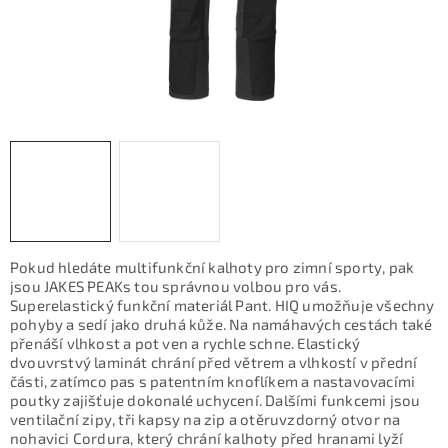
KONTAKTY
ZNAČKY
SKI servis
Půjčovna lyží a SNB
Naše prodejna
CYKLO Servis
Pokud hledáte multifunkční kalhoty pro zimní sporty, pak
jsou JAKES PEAKs tou správnou volbou pro vás.
Superelastický funkční materiál Pant. HIQ umožňuje všechny
pohyby a sedí jako druhá kůže. Na namáhavých cestách také
přenáší vlhkost a pot ven a rychle schne. Elastický
dvouvrstvý laminát chrání před větrem a vlhkostí v přední
části, zatímco pas s patentním knoflíkem a nastavovacími
poutky zajišťuje dokonalé uchycení. Dalšími funkcemi jsou
ventilační zipy, tři kapsy na zip a otěruvzdorný otvor na
nohavici Cordura, který chrání kalhoty před hranami lyží