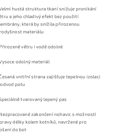
 Velmi hustá struktura tkaní snižuje pronikání
ětru a jeho chladivý efekt bez použití
embrány, která by snížila přirozenou
rodyšnost materiálu
 Přirozeně větru i vodě odolné
 Vysoce odolný materiál
 Česaná vnitřní strana zajišťuje tepelnou izolaci
 odvod potu
 Speciálně tvarovaný lepený pas
 Nezpracované zakončení nohavic s možností
pravy délky kolem kotníků, navržené pro
ošení do bot