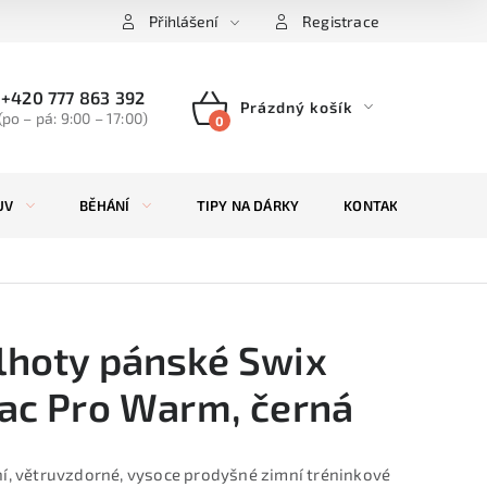
Přihlášení
Registrace
+420 777 863 392
Prázdný košík
(po – pá: 9:00 – 17:00)
NÁKUPNÍ
KOŠÍK
UV
BĚHÁNÍ
TIPY NA DÁRKY
KONTAKTY
ZN
lhoty pánské Swix
iac Pro Warm, černá
ní, větruvzdorné, vysoce prodyšné zimní tréninkové