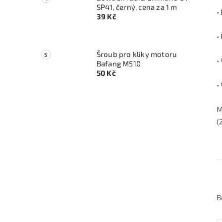
SP41, černý, cena za 1 m
•
39 Kč
•
Šroub pro kliky motoru
•
Bafang M510
50 Kč
•
M
(
B