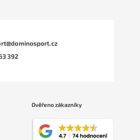
rt
@
dominosport.cz
63 392
Ověřeno zákazníky