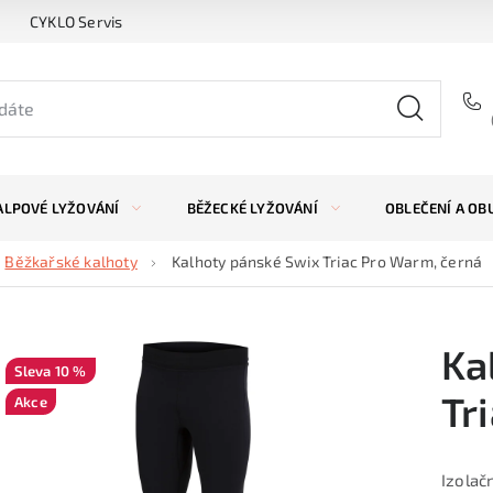
CYKLO Servis
ALPOVÉ LYŽOVÁNÍ
BĚŽECKÉ LYŽOVÁNÍ
OBLEČENÍ A OB
Běžkařské kalhoty
Kalhoty pánské Swix Triac Pro Warm, černá
Ka
10 %
Tr
Akce
Izolač