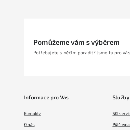
Pomůžeme vám s výběrem
Potřebujete s něčím poradit? Jsme tu pro vás
Z
á
Informace pro Vás
Služby
p
a
Kontakty
SKI servi
t
O nás
Půjčovna 