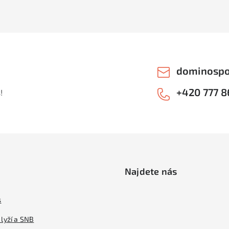
dominospo
+420 777 8
!
Najdete nás
s
lyží a SNB