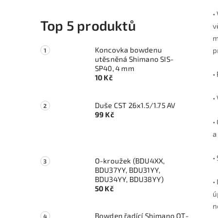
•
Top 5 produktů
v
m
Koncovka bowdenu
p
utěsněná Shimano SIS-
SP40, 4 mm
•
10 Kč
•
Duše CST 26x1.5/1.75 AV
99 Kč
•
a
•
O-kroužek (BDU4XX,
BDU37YY, BDU31YY,
BDU34YY, BDU38YY)
•
50 Kč
ú
n
Bowden řadící Shimano OT-