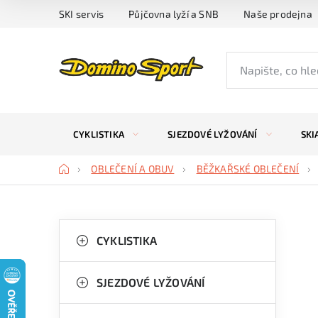
Přejít
SKI servis
Půjčovna lyží a SNB
Naše prodejna
na
obsah
CYKLISTIKA
SJEZDOVÉ LYŽOVÁNÍ
SKI
Domů
OBLEČENÍ A OBUV
BĚŽKAŘSKÉ OBLEČENÍ
P
K
Přeskočit
kategorie
CYKLISTIKA
a
o
t
s
SJEZDOVÉ LYŽOVÁNÍ
e
t