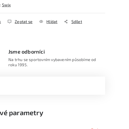
:
Swix
k
Zeptat se
Hlídat
Sdílet
Jsme odborníci
Na trhu se sportovním vybavením působíme od
roku 1995.
vé parametry