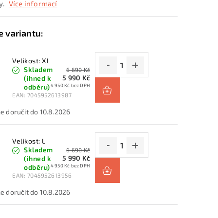
y.
Více informací
Velikost: XL
Skladem
6 690 Kč
5 990 Kč
(ihned k
4 950 Kč bez DPH
odběru)
EAN:
7045952613987
10.8.2026
Velikost: L
Skladem
6 690 Kč
5 990 Kč
(ihned k
4 950 Kč bez DPH
odběru)
EAN:
7045952613956
10.8.2026