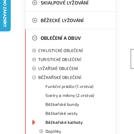
g
SKIALPOVÉ LYŽOVÁNÍ
r
o
a
r
BĚŽECKÉ LYŽOVÁNÍ
n
i
OBLEČENÍ A OBUV
e
n
CYKLISTICKÉ OBLEČENÍ
í
TURISTICKÉ OBLEČENÍ
p
LYŽAŘSKÉ OBLEČENÍ
a
BĚŽKAŘSKÉ OBLEČENÍ
n
Funkční prádlo (1.vrstva)
Svetry a mikiny (2.vrstva)
e
Běžkařské bundy
l
Běžkařské vesty
Běžkařské kalhoty
Doplňky