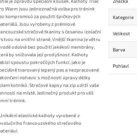
ohle je opravdu speciální kousek. Kalhoty Triac
Značka
ro Warm jsou jednoznačná volba pro trénink
ez kompromisů za použití špičkových
Kategorie
ateriálů. Jsou vyrobeny z prémiové
rancouzské strečové tkaniny s česanou izolační
Velikost
rstvou na vnitřní straně. Vnější tkanina je větru
 vodě odolná bez použití jakékoli membrány,
Barva
terá by snižovala její prodyšnost. Kalhoty
abízí spoustu pokročilých funkcí, jako je
Pohlaví
peciálně tvarovaný lepený pas a nezpracované
akončení nohavic s možností úpravy délky
olem kotníků. Strečové kapsy na zip udrží vaše
ennosti na místě. Jedinečný produkt pro váš
imní trénink.
 Unikátní elastické kalhoty vyrobené z
evolučního francouzského strečového
ateriául