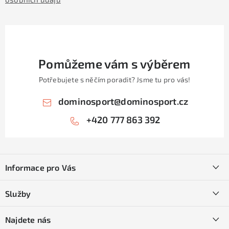
Pomůžeme vám s výběrem
Potřebujete s něčím poradit? Jsme tu pro vás!
dominosport
@
dominosport.cz
+420 777 863 392
Z
á
Informace pro Vás
p
a
Kontakty
Služby
t
O nás
í
SKI servis
Najdete nás
Obchodní podmínky