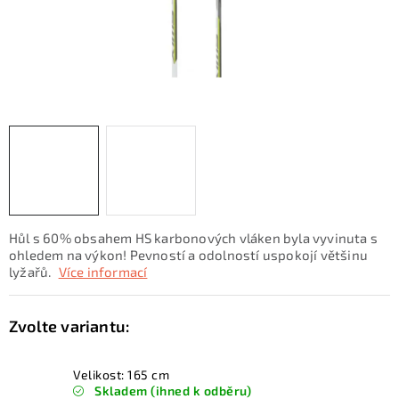
KONTAKTY
ZNAČKY
SKI servis
Půjčovna lyží a SNB
Naše prodejna
CYKLO Servis
Hůl s 60% obsahem HS karbonových vláken byla vyvinuta s
ohledem na výkon! Pevností a odolností uspokojí většinu
lyžařů.
Více informací
Velikost: 165 cm
Skladem (ihned k odběru)