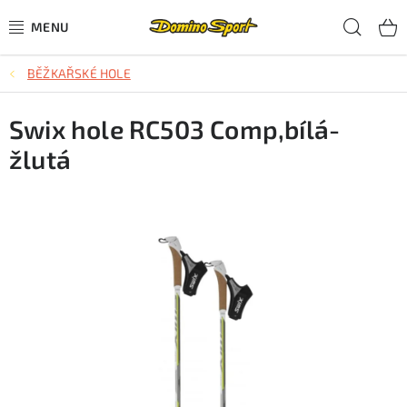
Přejít
Hled
na
obsah
BĚŽKAŘSKÉ HOLE
CYKLISTIKA
Swix hole RC503 Comp,bílá-
SJEZDOVÉ LYŽOVÁNÍ
žlutá
SKIALPOVÉ LYŽOVÁNÍ
BĚŽECKÉ LYŽOVÁNÍ
OBLEČENÍ A OBUV
BĚHÁNÍ
TIPY NA DÁRKY