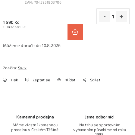
EAN:
7045951903706
1 590 Kč
1 314 Kč bez DPH
10.8.2026
Značka:
Swix
Tisk
Zeptat se
Hlídat
Sdílet
Kamenná prodejna
Jsme odborníci
Máme vlastní kamennou
Na trhu se sportovním
prodejnu v Českém Těšíně.
vybavením působíme od roku
1995.