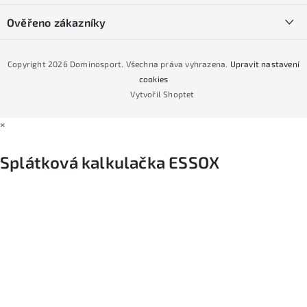
Půjčovna lyží a SNB
Podmínky GDPR
Ověřeno zákazníky
Naše prodejna
Jak nakoupit na čtvrtiny bez navýšení?
CYKLO Servis
Copyright 2026
Dominosport
. Všechna práva vyhrazena.
Upravit nastavení
Podmínky nákupu na splátky ESSOX
cookies
Vytvořil Shoptet
×
Splátková kalkulačka ESSOX