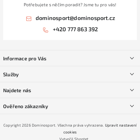
Potřebujete s něčím poradit? Jsme tu pro vás!
dominosport
@
dominosport.cz
+420 777 863 392
Z
á
Informace pro Vás
p
a
Kontakty
Služby
t
O nás
í
SKI servis
Najdete nás
Obchodní podmínky
Půjčovna lyží a SNB
Podmínky GDPR
Ověřeno zákazníky
Naše prodejna
Jak nakoupit na čtvrtiny bez navýšení?
CYKLO Servis
Copyright 2026
Dominosport
. Všechna práva vyhrazena.
Upravit nastavení
Podmínky nákupu na splátky ESSOX
cookies
Vytvořil Shoptet