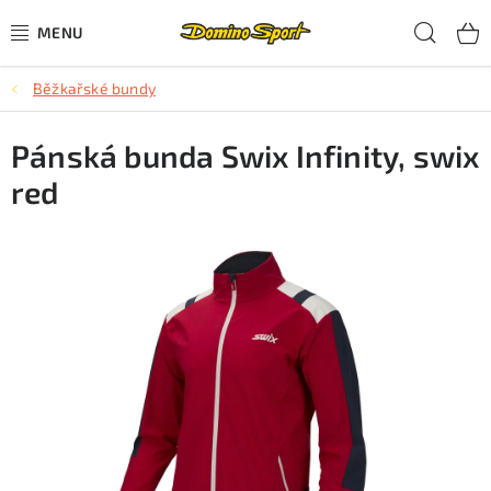
Přejít
Hled
na
obsah
Běžkařské bundy
CYKLISTIKA
Pánská bunda Swix Infinity, swix
SJEZDOVÉ LYŽOVÁNÍ
red
SKIALPOVÉ LYŽOVÁNÍ
BĚŽECKÉ LYŽOVÁNÍ
OBLEČENÍ A OBUV
BĚHÁNÍ
TIPY NA DÁRKY