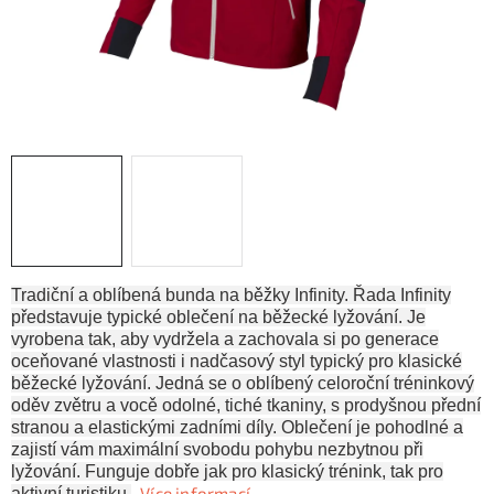
KONTAKTY
ZNAČKY
SKI servis
Půjčovna lyží a SNB
Naše prodejna
CYKLO Servis
Tradiční a oblíbená bunda na běžky Infinity. Řada Infinity
představuje typické oblečení na běžecké lyžování. Je
vyrobena tak, aby vydržela a zachovala si po generace
oceňované vlastnosti i nadčasový styl typický pro klasické
běžecké lyžování. Jedná se o oblíbený celoroční tréninkový
oděv zvětru a vocě odolné, tiché tkaniny, s prodyšnou přední
stranou a elastickými zadními díly. Oblečení je pohodlné a
zajistí vám maximální svobodu pohybu nezbytnou při
lyžování. Funguje dobře jak pro klasický trénink, tak pro
Více informací
aktivní turistiku.