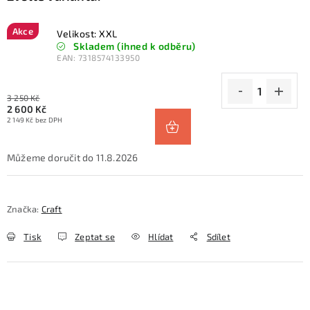
Akce
Velikost: XXL
Skladem (ihned k odběru)
EAN:
7318574133950
3 250 Kč
2 600 Kč
2 149 Kč bez DPH
11.8.2026
Značka:
Craft
Tisk
Zeptat se
Hlídat
Sdílet