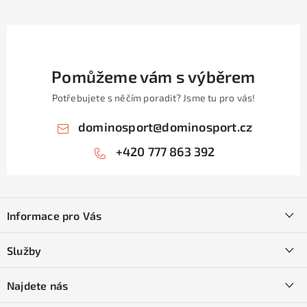
Pomůžeme vám s výběrem
Potřebujete s něčím poradit? Jsme tu pro vás!
dominosport
@
dominosport.cz
+420 777 863 392
Z
á
Informace pro Vás
p
a
Kontakty
Služby
t
O nás
í
SKI servis
Najdete nás
Obchodní podmínky
Půjčovna lyží a SNB