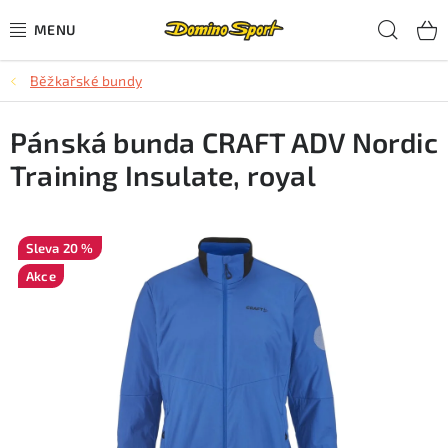
Přejít
Hled
na
obsah
Běžkařské bundy
CYKLISTIKA
Pánská bunda CRAFT ADV Nordic
SJEZDOVÉ LYŽOVÁNÍ
Training Insulate, royal
SKIALPOVÉ LYŽOVÁNÍ
BĚŽECKÉ LYŽOVÁNÍ
20 %
Akce
OBLEČENÍ A OBUV
BĚHÁNÍ
TIPY NA DÁRKY