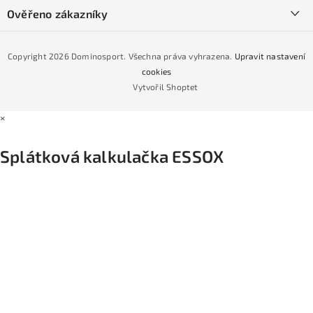
Podmínky GDPR
Ověřeno zákazníky
Naše prodejna
Jak nakoupit na čtvrtiny bez navýšení?
CYKLO Servis
Copyright 2026
Dominosport
. Všechna práva vyhrazena.
Upravit nastavení
Podmínky nákupu na splátky ESSOX
cookies
Vytvořil Shoptet
×
Splátková kalkulačka ESSOX