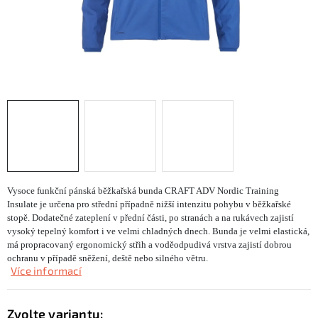
KONTAKTY
ZNAČKY
SKI servis
Půjčovna lyží a SNB
Naše prodejna
CYKLO Servis
Vysoce funkční pánská běžkařská bunda CRAFT ADV Nordic Training
Insulate je určena pro střední případně nižší intenzitu pohybu v běžkařské
stopě. Dodatečné zateplení v přední části, po stranách a na rukávech zajistí
vysoký tepelný komfort i ve velmi chladných dnech. Bunda je velmi elastická,
má propracovaný ergonomický střih a voděodpudivá vrstva zajistí dobrou
ochranu v případě sněžení, deště nebo silného větru.
Více informací