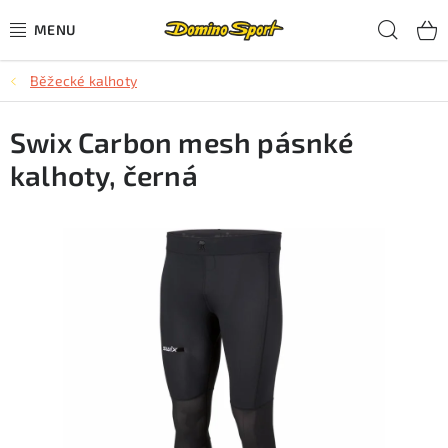
Přejít
Hled
na
obsah
Běžecké kalhoty
CYKLISTIKA
Swix Carbon mesh pásnké
SJEZDOVÉ LYŽOVÁNÍ
kalhoty, černá
SKIALPOVÉ LYŽOVÁNÍ
BĚŽECKÉ LYŽOVÁNÍ
OBLEČENÍ A OBUV
BĚHÁNÍ
TIPY NA DÁRKY