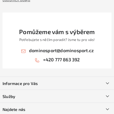
Pomůžeme vám s výběrem
Potřebujete s něčím poradit? Jsme tu pro vás!
dominosport
@
dominosport.cz
+420 777 863 392
Z
á
Informace pro Vás
p
a
Kontakty
Služby
t
O nás
í
SKI servis
Najdete nás
Obchodní podmínky