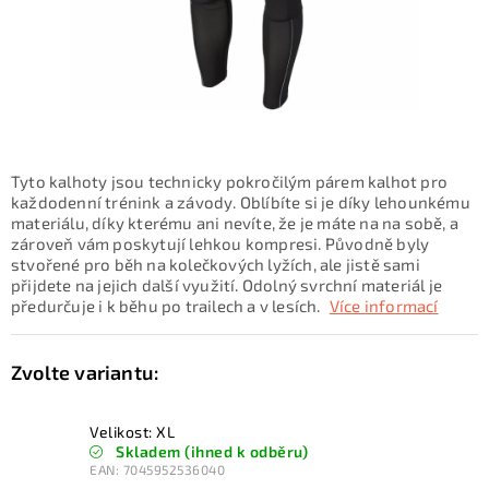
KONTAKTY
ZNAČKY
SKI servis
Půjčovna lyží a SNB
Naše prodejna
CYKLO Servis
Tyto kalhoty jsou technicky pokročilým párem kalhot pro
každodenní trénink a závody. Oblíbíte si je díky lehounkému
materiálu, díky kterému ani nevíte, že je máte na na sobě, a
zároveň vám poskytují lehkou kompresi. Původně byly
stvořené pro běh na kolečkových lyžích, ale jistě sami
přijdete na jejich další využití. Odolný svrchní materiál je
předurčuje i k běhu po trailech a v lesích.
Více informací
Velikost: XL
Skladem (ihned k odběru)
EAN:
7045952536040