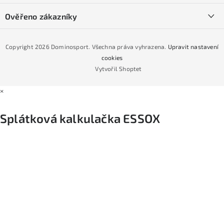
Půjčovna lyží a SNB
Podmínky GDPR
Ověřeno zákazníky
Naše prodejna
Jak nakoupit na čtvrtiny bez navýšení?
CYKLO Servis
Copyright 2026
Dominosport
. Všechna práva vyhrazena.
Upravit nastavení
Podmínky nákupu na splátky ESSOX
cookies
Vytvořil Shoptet
×
Splátková kalkulačka ESSOX