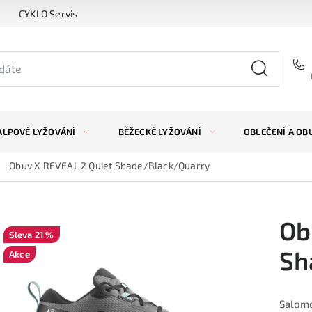
CYKLO Servis
ALPOVÉ LYŽOVÁNÍ
BĚŽECKÉ LYŽOVÁNÍ
OBLEČENÍ A OB
Obuv X REVEAL 2 Quiet Shade/Black/Quarry
Ob
21 %
Sh
Akce
Salomo