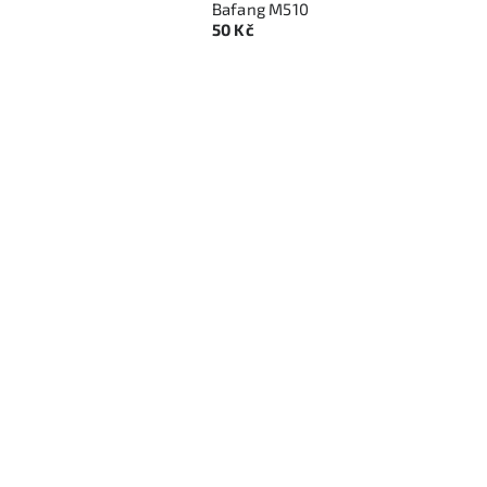
Bafang M510
50 Kč