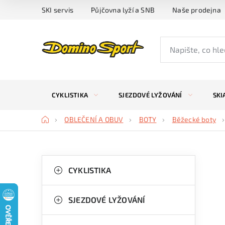
Přejít
SKI servis
Půjčovna lyží a SNB
Naše prodejna
na
obsah
CYKLISTIKA
SJEZDOVÉ LYŽOVÁNÍ
SKI
Domů
OBLEČENÍ A OBUV
BOTY
Běžecké boty
P
K
Přeskočit
kategorie
CYKLISTIKA
a
o
t
s
SJEZDOVÉ LYŽOVÁNÍ
e
t