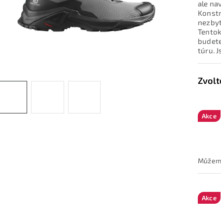
ale na
Konstr
nezbyt
Tentok
budete 
túru. J
Akce
Akce