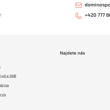
dominospo
+420 777 8
!
Najdete nás
s
lyží a SNB
dejna
rvis