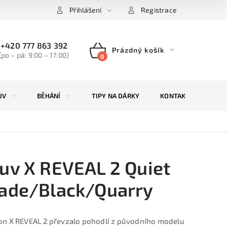
Přihlášení
Registrace
+420 777 863 392
Prázdný košík
(po – pá: 9:00 – 17:00)
NÁKUPNÍ
KOŠÍK
UV
BĚHÁNÍ
TIPY NA DÁRKY
KONTAKTY
ZN
uv X REVEAL 2 Quiet
ade/Black/Quarry
n X REVEAL 2 převzalo pohodlí z původního modelu