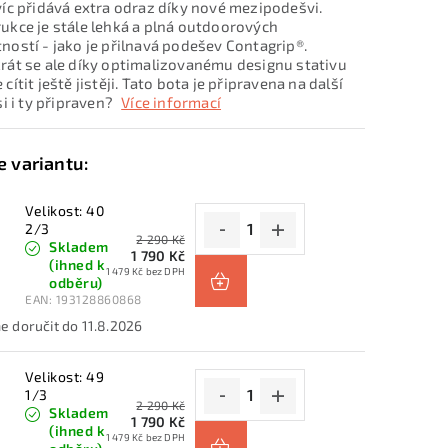
víc přidává extra odraz díky nové mezipodešvi.
ukce je stále lehká a plná outdoorových
ností - jako je přilnavá podešev Contagrip®.
rát se ale díky optimalizovanému designu stativu
cítit ještě jistěji. Tato bota je připravena na další
si i ty připraven?
Více informací
Velikost: 40
2/3
2 290 Kč
Skladem
1 790 Kč
(ihned k
1 479 Kč bez DPH
odběru)
EAN:
193128860868
11.8.2026
Velikost: 49
1/3
2 290 Kč
Skladem
1 790 Kč
(ihned k
1 479 Kč bez DPH