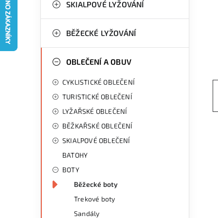
g
SKIALPOVÉ LYŽOVÁNÍ
r
o
a
r
BĚŽECKÉ LYŽOVÁNÍ
n
i
OBLEČENÍ A OBUV
e
n
CYKLISTICKÉ OBLEČENÍ
í
TURISTICKÉ OBLEČENÍ
p
LYŽAŘSKÉ OBLEČENÍ
a
BĚŽKAŘSKÉ OBLEČENÍ
n
SKIALPOVÉ OBLEČENÍ
BATOHY
e
BOTY
l
Běžecké boty
Trekové boty
Sandály