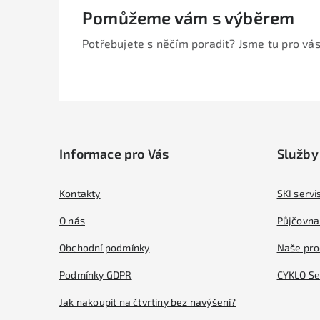
Pomůžeme vám s výběrem
Potřebujete s něčím poradit? Jsme tu pro vás
Z
á
Informace pro Vás
Služby
p
a
Kontakty
SKI servi
t
O nás
Půjčovna 
í
Obchodní podmínky
Naše pro
Podmínky GDPR
CYKLO Se
Jak nakoupit na čtvrtiny bez navýšení?