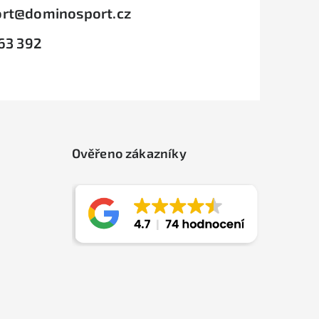
rt
@
dominosport.cz
63 392
Ověřeno zákazníky