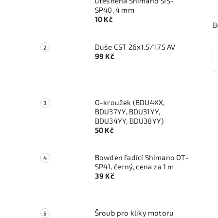
utěsněná Shimano SIS-
SP40, 4 mm
10 Kč
B
Duše CST 26x1.5/1.75 AV
99 Kč
O-kroužek (BDU4XX,
BDU37YY, BDU31YY,
BDU34YY, BDU38YY)
50 Kč
Bowden řadící Shimano OT-
SP41, černý, cena za 1 m
39 Kč
Šroub pro kliky motoru