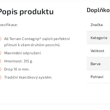
Doplňko
Popis produktu
pecifikace:
Značka
Kategorie
All Terrain Contagrip® zajístí perfektní
přilnutí k všem druhům povrchů.
Velikost
Maximální odpružení.
Hmotnost: 315 g.
Barva
Drop 10 in mm.
Pohlaví
Tradiční tkaničkový systém.