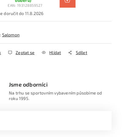
odběru)
EAN:
193128859527
11.8.2026
:
Salomon
k
Zeptat se
Hlídat
Sdílet
Jsme odborníci
Na trhu se sportovním vybavením působíme od
roku 1995.