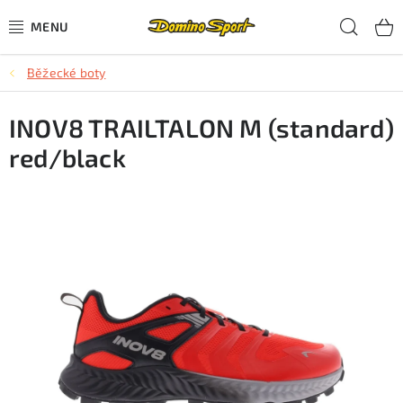
Přejít
Hled
na
obsah
Běžecké boty
CYKLISTIKA
INOV8 TRAILTALON M (standard)
SJEZDOVÉ LYŽOVÁNÍ
red/black
SKIALPOVÉ LYŽOVÁNÍ
BĚŽECKÉ LYŽOVÁNÍ
OBLEČENÍ A OBUV
BĚHÁNÍ
TIPY NA DÁRKY