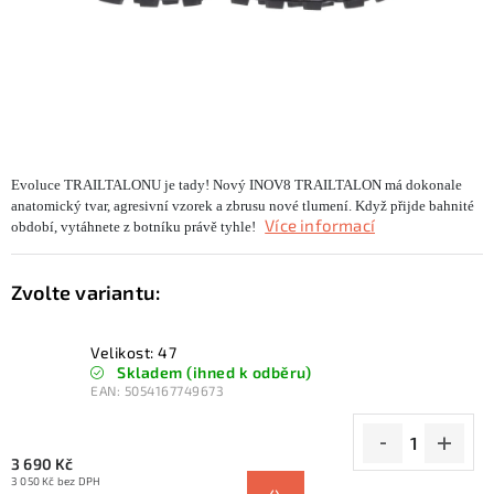
KONTAKTY
ZNAČKY
SKI servis
Půjčovna lyží a SNB
Naše prodejna
CYKLO Servis
Evoluce TRAILTALONU je tady! Nový INOV8 TRAILTALON má dokonale
anatomický tvar, agresivní vzorek a zbrusu nové tlumení. Když přijde bahnité
Více informací
období, vytáhnete z botníku právě tyhle!
Velikost: 47
Skladem (ihned k odběru)
EAN:
5054167749673
3 690 Kč
3 050 Kč bez DPH