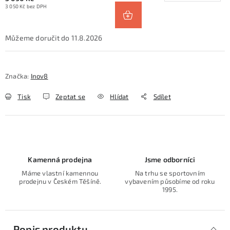
3 050 Kč bez DPH
11.8.2026
Značka:
Inov8
Tisk
Zeptat se
Hlídat
Sdílet
Kamenná prodejna
Jsme odborníci
Máme vlastní kamennou
Na trhu se sportovním
prodejnu v Českém Těšíně.
vybavením působíme od roku
1995.
Popis produktu