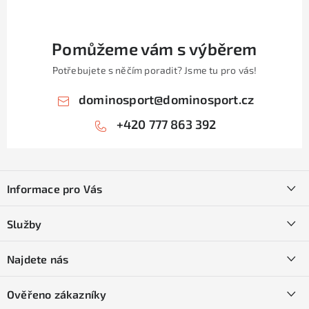
Pomůžeme vám s výběrem
Potřebujete s něčím poradit? Jsme tu pro vás!
dominosport
@
dominosport.cz
+420 777 863 392
Z
á
Informace pro Vás
p
a
Kontakty
Služby
t
O nás
í
SKI servis
Najdete nás
Obchodní podmínky
Půjčovna lyží a SNB
Podmínky GDPR
Ověřeno zákazníky
Naše prodejna