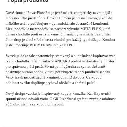
Nové tlumení PowerFlow Pro je ještě měkčí, energeticky návratnější a
lehčí než jeho předchůdci. Úroveň tlumení je přesně taková, jakou do
měkčího terénu potřebujete – dynamická, ale dostatečně komfortní.
Mezi podešví a mezipodešví se nachází výztuha META-FLEX, která
chrání chodidlo proti ostrým kamenům, aniž by se snížila flexibilita.
6mm drop je zlatá střední cesta vhodná pro každý typ došlapu. Komfort
ještě umocňuje BOOMERANG stélka z TPU.
Svršek je dokonale anatomicky tvarovaný a bude krásně kopírovat tvar
tvého chodidla. Střední šířka STANDARD poskytne dostatečný prostor
pro správnou práci prstů. Pevná patní výztuha ze syntetické usně
poskytuje nutnou oporu, kterou potřebujete třeba v prudkém seběhu.
Všitý jazyk nepustí žádný kamínek dovnitř do boty. Celkovou
odolnost svršku doplňuje pryžová obsázka a chránič palců.
Nový design vzorku je inspirovaný kopyty kamzíka. Kanálky uvnitř
špuntů účinně odvádí vodu. G-GRIP s příměsí grafenu zvyšuje odolnost
vůči obroušení a celkovou přilnavost.