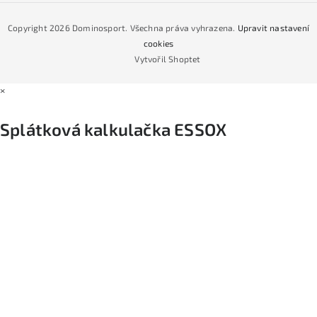
Jak nakoupit na čtvrtiny bez navýšení?
CYKLO Servis
Copyright 2026
Dominosport
. Všechna práva vyhrazena.
Upravit nastavení
Podmínky nákupu na splátky ESSOX
cookies
Vytvořil Shoptet
×
Splátková kalkulačka ESSOX