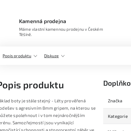
Kamenná prodejna
Máme vlastní kamennou prodejnu v Českém
Těšíně.
Popis produktu
Diskuze
Doplňko
Popis produktu
áklad boty je stále stejný - Léty prověřená
Značka
odešev s agresivním 8mm gripem, na kterou se
ůžete spolehnout i v tom nejnáročnějším
Kategorie
erénu. Samozřejmostí jsou vynikající
amočistící schopnosti a stoprocentní záběr ve