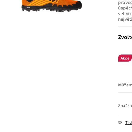
proved
úspěch
velmi 
největ
Akce
Značka
Tis