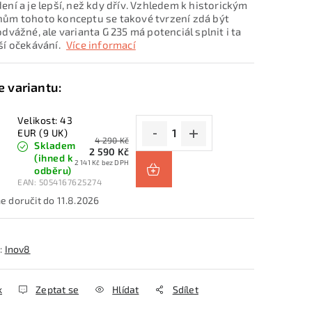
ení a je lepší, než kdy dřív. Vzhledem k historickým
ům tohoto konceptu se takové tvrzení zdá být
odvážné, ale varianta G 235 má potenciál splnit i ta
ší očekávání.
Více informací
Velikost: 43
EUR (9 UK)
4 290 Kč
Skladem
2 590 Kč
(ihned k
2 141 Kč bez DPH
odběru)
EAN:
5054167625274
11.8.2026
:
Inov8
k
Zeptat se
Hlídat
Sdílet