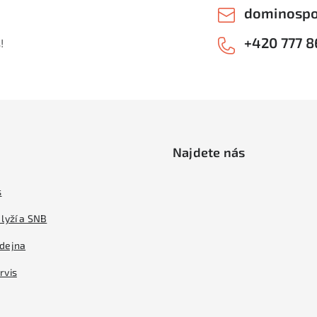
dominospo
+420 777 8
!
Najdete nás
s
lyží a SNB
dejna
rvis