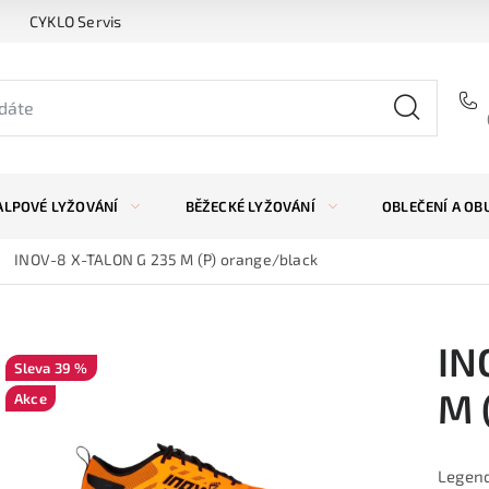
CYKLO Servis
ALPOVÉ LYŽOVÁNÍ
BĚŽECKÉ LYŽOVÁNÍ
OBLEČENÍ A OB
INOV-8 X-TALON G 235 M (P) orange/black
IN
39 %
M 
Akce
Legend