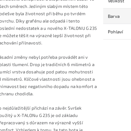
Velikost
šech směrech. Jediným slabým místem této
odešve byla životnost při běhu po tvrdém
Barva
ovrchu. Díky grafénu ale odpadá i tento
oslední nedostatek a u nového X-TALONU G 235
Pohlaví
e můžete těšit na výrazně lepší životnost při
achování přilnavosti.
ásadní změny nebyl potřeba provádět ani v
blasti tlumení. Drop je tradičních 6 milimetrů a
lumící vrstva dosahuje pod patou mohutnosti
3 milimetrů. Klíčové vlastnosti jsou ohebnost a
nímavost bez negativního dopadu na komfort a
chranu chodidla.
o nejdůležitější přichází na závěr. Svršek
oužitý u X-TALONu G 235 je od základu
řepracovaný s důrazem na výrazně vyšší
omfort. Vzhledem k tomu, že tato bota je