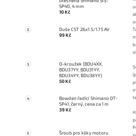
utěsněná Shimano SIS-
SP40, 4 mm
u
10 Kč
a
o
Duše CST 26x1.5/1.75 AV
T
99 Kč
m
b
o
O-kroužek (BDU4XX,
S
BDU37YY, BDU31YY,
(
BDU34YY, BDU38YY)
50 Kč
p
o
t
Bowden řadící Shimano OT-
SP41, černý, cena za 1 m
39 Kč
H
p
P
Šroub pro kliky motoru
n