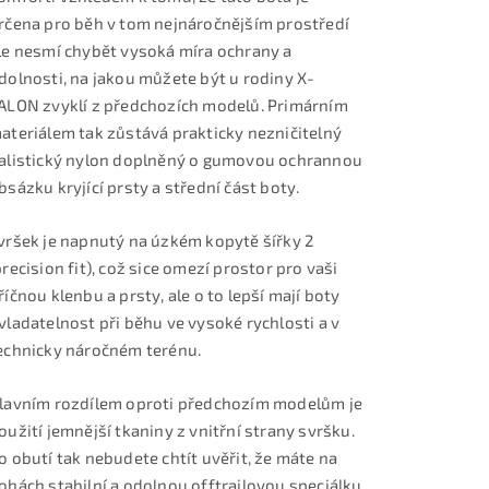
rčena pro běh v tom nejnáročnějším prostředí
le nesmí chybět vysoká míra ochrany a
dolnosti, na jakou můžete být u rodiny X-
ALON zvyklí z předchozích modelů. Primárním
ateriálem tak zůstává prakticky nezničitelný
alistický nylon doplněný o gumovou ochrannou
bsázku kryjící prsty a střední část boty.
vršek je napnutý na úzkém kopytě šířky 2
precision fit), což sice omezí prostor pro vaši
říčnou klenbu a prsty, ale o to lepší mají boty
vladatelnost při běhu ve vysoké rychlosti a v
echnicky náročném terénu.
lavním rozdílem oproti předchozím modelům je
oužití jemnější tkaniny z vnitřní strany svršku.
o obutí tak nebudete chtít uvěřit, že máte na
ohách stabilní a odolnou offtrailovou speciálku