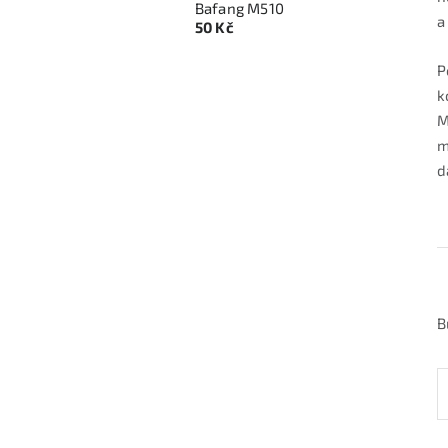
Bafang M510
a
50 Kč
P
k
M
m
d
B