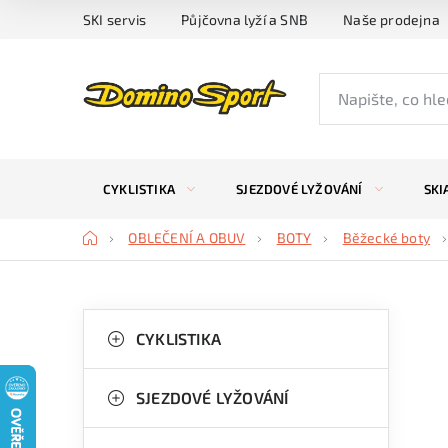
Přejít
SKI servis
Půjčovna lyží a SNB
Naše prodejna
na
obsah
CYKLISTIKA
SJEZDOVÉ LYŽOVÁNÍ
SKI
Domů
OBLEČENÍ A OBUV
BOTY
Běžecké boty
P
K
Přeskočit
kategorie
CYKLISTIKA
a
o
t
s
SJEZDOVÉ LYŽOVÁNÍ
e
t