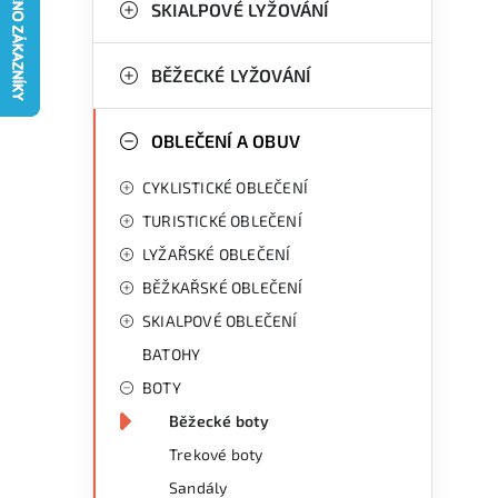
g
SKIALPOVÉ LYŽOVÁNÍ
r
o
a
r
BĚŽECKÉ LYŽOVÁNÍ
n
i
OBLEČENÍ A OBUV
e
n
CYKLISTICKÉ OBLEČENÍ
í
TURISTICKÉ OBLEČENÍ
p
LYŽAŘSKÉ OBLEČENÍ
a
BĚŽKAŘSKÉ OBLEČENÍ
n
SKIALPOVÉ OBLEČENÍ
BATOHY
e
BOTY
l
Běžecké boty
Trekové boty
Sandály