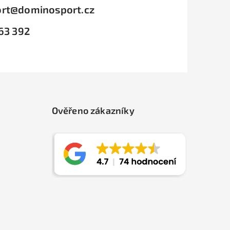
rt
@
dominosport.cz
63 392
Ověřeno zákazníky