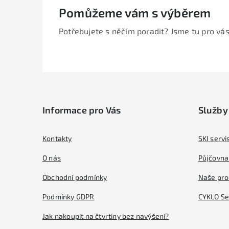
Pomůžeme vám s výběrem
Potřebujete s něčím poradit? Jsme tu pro vás
Z
á
Informace pro Vás
Služby
p
a
Kontakty
SKI servi
t
O nás
Půjčovna 
í
Obchodní podmínky
Naše pro
Podmínky GDPR
CYKLO Se
Jak nakoupit na čtvrtiny bez navýšení?