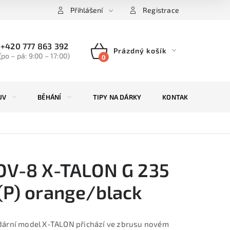
Přihlášení
Registrace
+420 777 863 392
Prázdný košík
(po – pá: 9:00 – 17:00)
NÁKUPNÍ
KOŠÍK
UV
BĚHÁNÍ
TIPY NA DÁRKY
KONTAKTY
ZN
OV-8 X-TALON G 235
(P) orange/black
ární model X-TALON přichází ve zbrusu novém