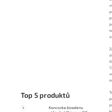
v
p
p
p
s
z
Z
o
t
1
v
o
T
Top 5 produktů
p
p
Koncovka bowdenu
k