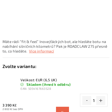
KONTAKTY
ZNAČKY
SKI servis
Půjčovna lyží a SNB
Naše prodejna
CYKLO Servis
Máte rádi “fit & feel” Inovejťáckých bot, ale hledáte botu na
nabíhání silničních kilometrů? Pak je ROADCLAW 275 přesně
to, co hledáte.
Více informací
Velikost: EUR (6,5 UK)
Skladem (ihned k odběru)
EAN:
5054167663528
3 390 Kč
2 802 Kč bez DPH