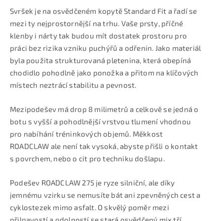
Svršek je na osvědčeném kopytě Standard Fit a řadí se
mezi ty nejprostornější na trhu. Vaše prsty, příčné
klenby i nárty tak budou mít dostatek prostoru pro
práci bez rizika vzniku puchýřů a odřenin. Jako materiál
byla použita strukturovaná pletenina, která obepíná
chodidlo pohodlně jako ponožka a přitom na klíčových
místech neztrácí stabilitu a pevnost.
Mezipodešev má drop 8 milimetrů a celkově se jedná o
botu s vyšší a pohodlnější vrstvou tlumení vhodnou
pro nabíhání tréninkových objemů. Měkkost
ROADCLAW ale není tak vysoká, abyste přišli o kontakt
s povrchem, nebo o cit pro techniku došlapu.
Podešev ROADCLAW 275 je ryze silniční, ale díky
jemnému vzirku se nemusíte bát ani zpevněných cest a
cyklostezek mimo asfalt. O skvělý poměr mezi
přilnavostí a odolností se stará osvědčený mix tří