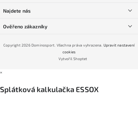
O nás
í
SKI servis
Najdete nás
Obchodní podmínky
Půjčovna lyží a SNB
Podmínky GDPR
Ověřeno zákazníky
Naše prodejna
Jak nakoupit na čtvrtiny bez navýšení?
CYKLO Servis
Copyright 2026
Dominosport
. Všechna práva vyhrazena.
Upravit nastavení
Podmínky nákupu na splátky ESSOX
cookies
Vytvořil Shoptet
×
Splátková kalkulačka ESSOX