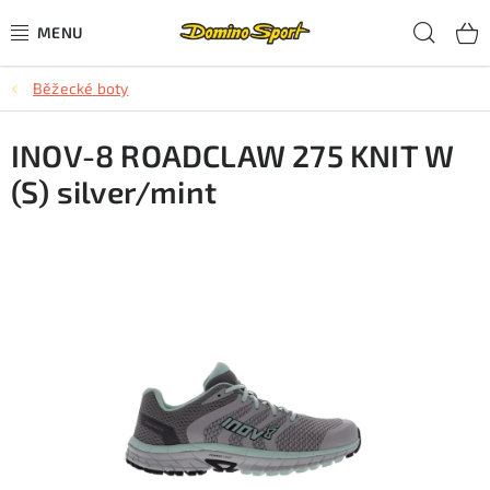
Přejít
Hled
na
obsah
Běžecké boty
CYKLISTIKA
INOV-8 ROADCLAW 275 KNIT W
SJEZDOVÉ LYŽOVÁNÍ
(S) silver/mint
SKIALPOVÉ LYŽOVÁNÍ
BĚŽECKÉ LYŽOVÁNÍ
OBLEČENÍ A OBUV
BĚHÁNÍ
TIPY NA DÁRKY