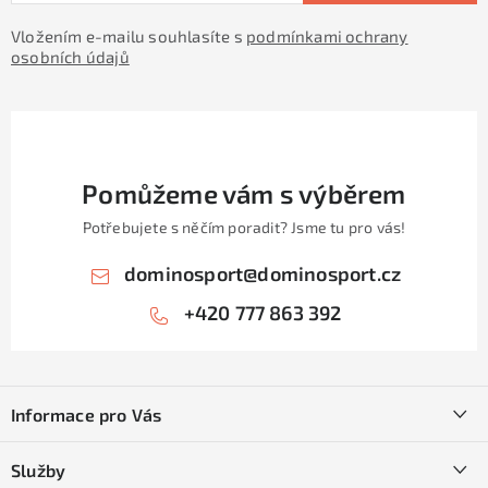
Vložením e-mailu souhlasíte s
podmínkami ochrany
osobních údajů
Pomůžeme vám s výběrem
Potřebujete s něčím poradit? Jsme tu pro vás!
dominosport
@
dominosport.cz
+420 777 863 392
Z
á
Informace pro Vás
p
a
Kontakty
Služby
t