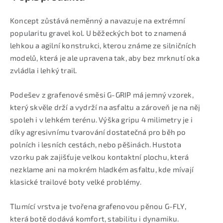
Koncept zůstává neměnný a navazuje na extrémní
popularitu gravel kol. U běžeckých bot to znamená
lehkou a agilní konstrukci, kterou známe ze silničních
modelů, která je ale upravena tak, aby bez mrknutí oka
zvládla i lehký trail.
Podešev z grafenové směsi G-GRIP má jemný vzorek,
který skvěle drží a vydrží na asfaltu a zároveň je na něj
spoleh i v lehkém terénu. Výška gripu 4 milimetry je i
díky agresivnímu tvarování dostatečná pro běh po
polních i lesních cestách, nebo pěšinách. Hustota
vzorku pak zajišťuje velkou kontaktní plochu, která
nezklame ani na mokrém hladkém asfaltu, kde mívají
klasické trailové boty velké problémy.
Tlumící vrstva je tvořena grafenovou pěnou G-FLY,
která botě dodává komfort, stabilitu i dynamiku.