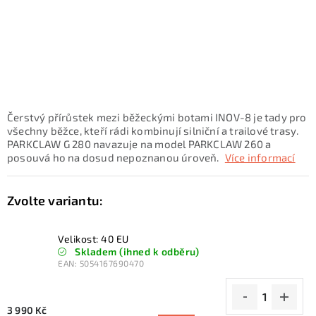
KONTAKTY
ZNAČKY
SKI servis
Půjčovna lyží a SNB
Naše prodejna
CYKLO Servis
Čerstvý přírůstek mezi běžeckými botami INOV-8 je tady pro
všechny běžce, kteří rádi kombinují silniční a trailové trasy.
PARKCLAW G 280 navazuje na model PARKCLAW 260 a
posouvá ho na dosud nepoznanou úroveň.
Více informací
Velikost: 40 EU
Skladem (ihned k odběru)
EAN:
5054167690470
3 990 Kč