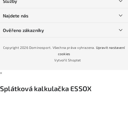
Služby
t
O nás
í
SKI servis
Najdete nás
Obchodní podmínky
Půjčovna lyží a SNB
Podmínky GDPR
Ověřeno zákazníky
Naše prodejna
Jak nakoupit na čtvrtiny bez navýšení?
CYKLO Servis
Copyright 2026
Dominosport
. Všechna práva vyhrazena.
Upravit nastavení
Podmínky nákupu na splátky ESSOX
cookies
Vytvořil Shoptet
×
Splátková kalkulačka ESSOX