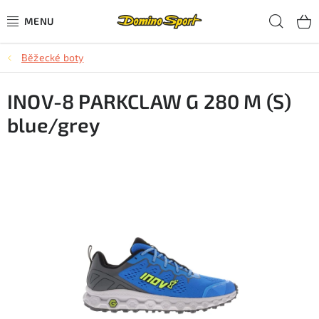
Přejít
Hled
na
obsah
Běžecké boty
CYKLISTIKA
INOV-8 PARKCLAW G 280 M (S)
SJEZDOVÉ LYŽOVÁNÍ
blue/grey
SKIALPOVÉ LYŽOVÁNÍ
BĚŽECKÉ LYŽOVÁNÍ
OBLEČENÍ A OBUV
BĚHÁNÍ
TIPY NA DÁRKY