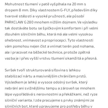
Mohutnost tlumení v patě vyšplhala na 20 mm s
dropem 8 mm. Díky vlastnostem G-FLY, především díky
tvarové stálosti a vysoké pružnosti, ale působí
PARKCLAW G 280 mnohem nižším dojmem. Ve výsledku
tak dostáváte botu se špičkovým komfortem i při velmi
dlouhém silničním běhu, která má ale velmi vysokou
ohebnost, vnímavost a propriocepci. Tyto vlastnosti
vám pomohou nejen číst a vnímat terén pod nohama,
ale i pracovat na běžecké technice, protože zpětná
vazba je i přes vyšší vrstvu tlumení okamžitá a přesná.
Svršek tvoří strukturovaná síťovina s lehkou
stabilizací nártu a masivnějším chráničem prstů.
Výsledkem je lehký a vysoce odolný svršek, který
nebrání ani svižnějšímu tempu a zároveň se mnohem
lépe vypořádává s nerovnostmi a překážkami, než ryze
silniční varianta. I zde pracujeme s prvky známými ze
silničních bot, které upravujeme pro potřeby běhu v