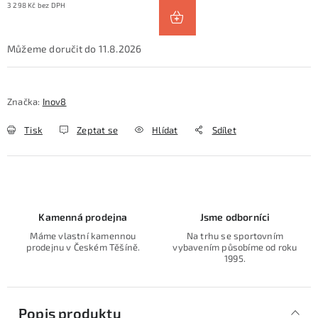
3 298 Kč bez DPH
11.8.2026
Značka:
Inov8
Tisk
Zeptat se
Hlídat
Sdílet
Kamenná prodejna
Jsme odborníci
Máme vlastní kamennou
Na trhu se sportovním
prodejnu v Českém Těšíně.
vybavením působíme od roku
1995.
Popis produktu