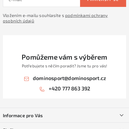
Vložením e-mailu souhlasíte s
podmínkami ochrany
osobních údajů
Pomůžeme vám s výběrem
Potřebujete s něčím poradit? Jsme tu pro vás!
dominosport
@
dominosport.cz
+420 777 863 392
Z
á
Informace pro Vás
p
a
Kontakty