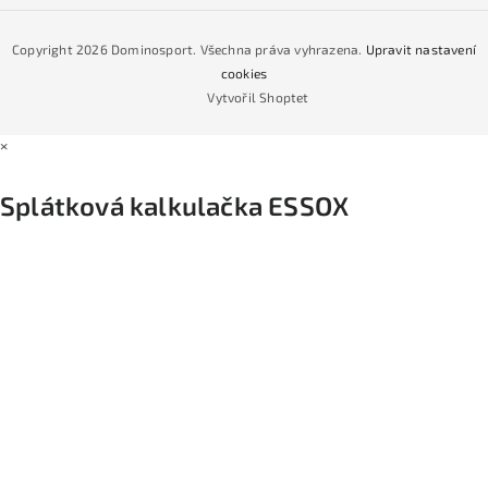
Jak nakoupit na čtvrtiny bez navýšení?
CYKLO Servis
Copyright 2026
Dominosport
. Všechna práva vyhrazena.
Upravit nastavení
Podmínky nákupu na splátky ESSOX
cookies
Vytvořil Shoptet
×
Splátková kalkulačka ESSOX