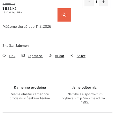
2 290 Kč
1 832 Kč
1 514 Kč bez DPH
11.8.2026
Značka:
Salomon
Tisk
Zeptat se
Hlídat
Sdílet
Kamenná prodejna
Jsme odborníci
Máme vlastní kamennou
Na trhu se sportovním
prodejnu v Českém Těšíně.
vybavením působíme od roku
1995.