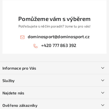
Pomůžeme vám s výběrem
Potřebujete s něčím poradit? Jsme tu pro vás!
dominosport
@
dominosport.cz
+420 777 863 392
Z
á
Informace pro Vás
p
a
Kontakty
Služby
t
O nás
í
SKI servis
Najdete nás
Obchodní podmínky
Půjčovna lyží a SNB
Podmínky GDPR
Ověřeno zákazníky
Naše prodejna