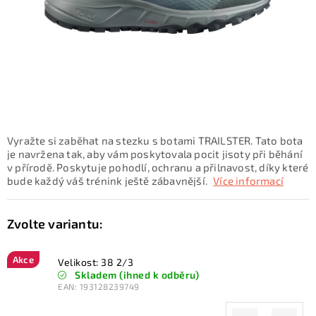
KONTAKTY
ZNAČKY
SKI servis
Půjčovna lyží a SNB
Naše prodejna
CYKLO Servis
Vyražte si zaběhat na stezku s botami TRAILSTER. Tato bota
je navržena tak, aby vám poskytovala pocit jisoty při běhání
v přírodě. Poskytuje pohodlí, ochranu a přilnavost, díky které
bude každý váš trénink ještě zábavnější.
Více informací
Akce
Velikost: 38 2/3
Skladem (ihned k odběru)
EAN:
193128239749