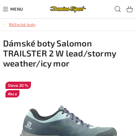
Přejít
Hled
na
obsah
Běžecké boty
CYKLISTIKA
Dámské boty Salomon
SJEZDOVÉ LYŽOVÁNÍ
TRAILSTER 2 W lead/stormy
SKIALPOVÉ LYŽOVÁNÍ
weather/icy mor
BĚŽECKÉ LYŽOVÁNÍ
20 %
OBLEČENÍ A OBUV
Akce
BĚHÁNÍ
TIPY NA DÁRKY