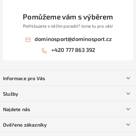
Pomůžeme vám s výběrem
Potřebujete s něčím poradit? Jsme tu pro vás!
dominosport
@
dominosport.cz
+420 777 863 392
Z
á
Informace pro Vás
p
a
Kontakty
Služby
t
O nás
í
SKI servis
Najdete nás
Obchodní podmínky
Půjčovna lyží a SNB
Podmínky GDPR
Ověřeno zákazníky
Naše prodejna
Jak nakoupit na čtvrtiny bez navýšení?