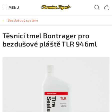
Přejít
Hled
na
obsah
Bezdušový systém
CYKLISTIKA
Těsnicí tmel Bontrager pro
SJEZDOVÉ LYŽOVÁNÍ
bezdušové pláště TLR 946ml
SKIALPOVÉ LYŽOVÁNÍ
BĚŽECKÉ LYŽOVÁNÍ
OBLEČENÍ A OBUV
BĚHÁNÍ
TIPY NA DÁRKY