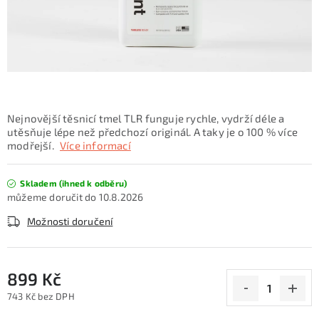
KONTAKTY
ZNAČKY
SKI servis
Půjčovna lyží a SNB
Naše prodejna
CYKLO Servis
Nejnovější těsnicí tmel TLR funguje rychle, vydrží déle a
utěsňuje lépe než předchozí originál. A taky je o 100 % více
modřejší.
Více informací
Skladem (ihned k odběru)
10.8.2026
Možnosti doručení
899 Kč
743 Kč bez DPH
Měrná cena: