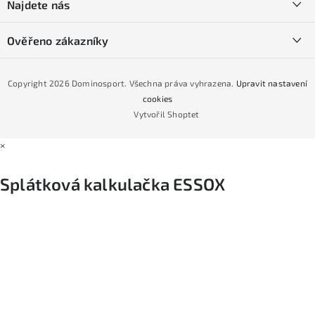
Najdete nás
Obchodní podmínky
Půjčovna lyží a SNB
Podmínky GDPR
Ověřeno zákazníky
Naše prodejna
Jak nakoupit na čtvrtiny bez navýšení?
CYKLO Servis
Copyright 2026
Dominosport
. Všechna práva vyhrazena.
Upravit nastavení
Podmínky nákupu na splátky ESSOX
cookies
Vytvořil Shoptet
×
Splátková kalkulačka ESSOX