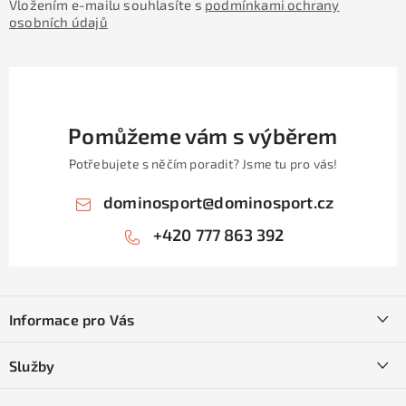
Vložením e-mailu souhlasíte s
podmínkami ochrany
osobních údajů
Pomůžeme vám s výběrem
Potřebujete s něčím poradit? Jsme tu pro vás!
dominosport
@
dominosport.cz
+420 777 863 392
Z
á
Informace pro Vás
p
a
Kontakty
Služby
t
O nás
í
SKI servis