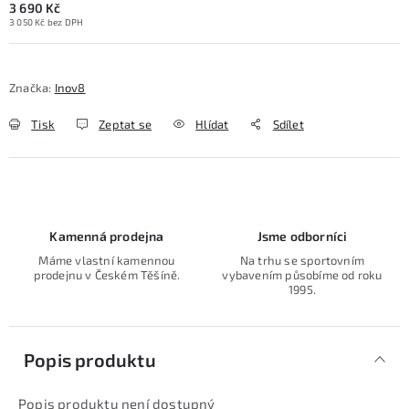
3 690 Kč
3 050 Kč bez DPH
Značka:
Inov8
Tisk
Zeptat se
Hlídat
Sdílet
Kamenná prodejna
Jsme odborníci
Máme vlastní kamennou
Na trhu se sportovním
prodejnu v Českém Těšíně.
vybavením působíme od roku
1995.
Popis produktu
Popis produktu není dostupný