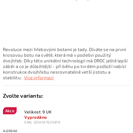
KONTAKTY
ZNAČKY
SKI servis
Půjčovna lyží a SNB
Naše prodejna
CYKLO Servis
Revoluce mezi hřebovými botami je tady. Díváte se na první
krosovou botu na světě, která má v podešvi použitý
dvojhřeb. Díky této unikátní technologii má OROC ještě lepší
záběr a co je důležitější - při běhu po tvrdém podloží nabízí
konstrukce dvojhřebu nesrovnatelně vetší jistotu a
stabilitu.
Více informací
Akce
Velikost: 9 UK
Vyprodáno
EAN:
5054167624819
4 290 Kč