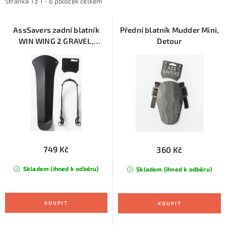
i
e
KONTAKTY
Stránka
1
z
1
-
6
položek celkem
s
n
ZNAČKY
p
í
AssSavers zadní blatník
Přední blatník Mudder Mini,
WIN WING 2 GRAVEL,
Detour
r
p
Stealth
SKI servis
Půjčovna lyží a SNB
Naše prodejna
o
r
d
o
CYKLO Servis
u
d
k
u
t
k
ů
t
ů
749 Kč
360 Kč
Skladem (ihned k odběru)
Skladem (ihned k odběru)