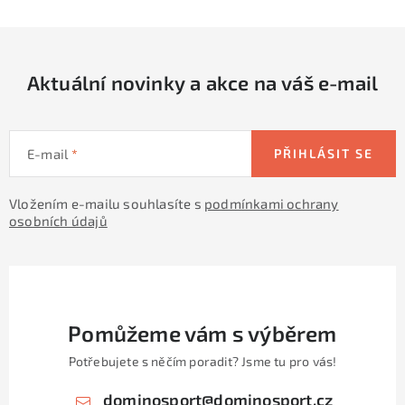
l
á
d
Aktuální novinky a akce na váš e-mail
a
c
í
E-mail
PŘIHLÁSIT SE
p
r
Vložením e-mailu souhlasíte s
podmínkami ochrany
v
osobních údajů
k
y
v
ý
p
Pomůžeme vám s výběrem
i
Potřebujete s něčím poradit? Jsme tu pro vás!
s
u
dominosport
@
dominosport.cz