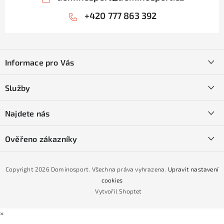
+420 777 863 392
Z
á
Informace pro Vás
p
a
Kontakty
Služby
t
O nás
í
SKI servis
Najdete nás
Obchodní podmínky
Půjčovna lyží a SNB
Podmínky GDPR
Ověřeno zákazníky
Naše prodejna
Jak nakoupit na čtvrtiny bez navýšení?
CYKLO Servis
Copyright 2026
Dominosport
. Všechna práva vyhrazena.
Upravit nastavení
Podmínky nákupu na splátky ESSOX
cookies
Vytvořil Shoptet
×