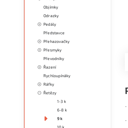
Objímky
Odrazky
Pedály
Představce
Přehazovačky
Přesmyky
Převodníky
Řazení
Rychloupínáky
Ráfky
Řetězy
1-3 k
-
6-8 k
9 k
-
10 k