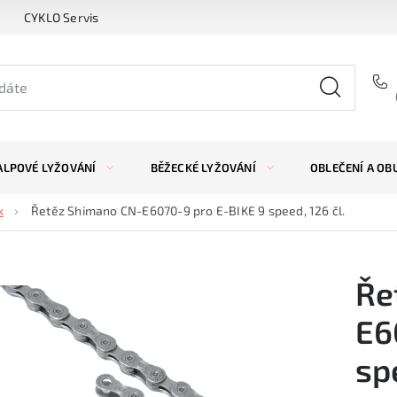
CYKLO Servis
ALPOVÉ LYŽOVÁNÍ
BĚŽECKÉ LYŽOVÁNÍ
OBLEČENÍ A OB
k
Řetěz Shimano CN-E6070-9 pro E-BIKE 9 speed, 126 čl.
Ře
E6
sp