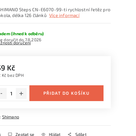
SHIMANO Steps CN-E6070-99-ti rychlostní řetěz pro
okola, délka 126 článků
Více informací
adem (ihned k odběru)
7.8.2026
žnosti doručení
59 Kč
 Kč bez DPH
ná cena:
PŘIDAT DO KOŠÍKU
:
Shimano
k
Zeptat se
Hlídat
Sdílet