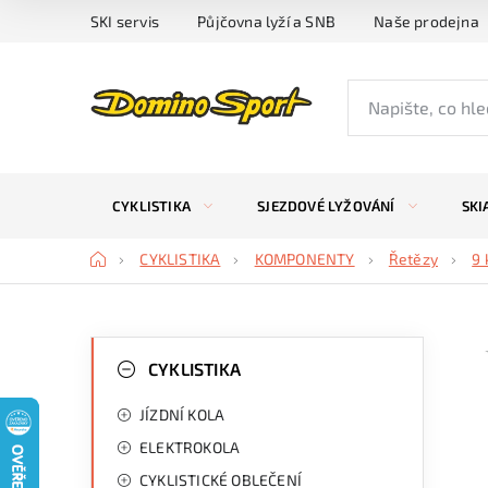
Přejít
SKI servis
Půjčovna lyží a SNB
Naše prodejna
na
obsah
CYKLISTIKA
SJEZDOVÉ LYŽOVÁNÍ
SKI
Domů
CYKLISTIKA
KOMPONENTY
Řetězy
9 
P
K
Přeskočit
kategorie
CYKLISTIKA
a
o
JÍZDNÍ KOLA
t
s
ELEKTROKOLA
e
t
CYKLISTICKÉ OBLEČENÍ