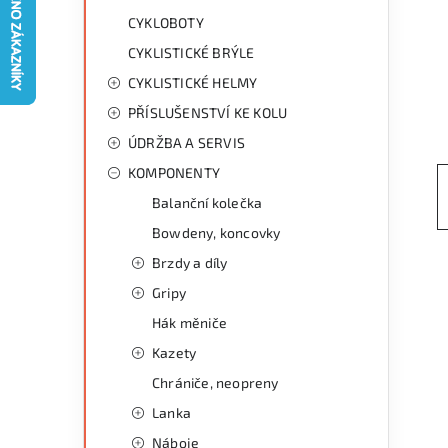
g
r
CYKLOBOTY
o
CYKLISTICKÉ BRÝLE
a
r
CYKLISTICKÉ HELMY
n
i
PŘÍSLUŠENSTVÍ KE KOLU
e
n
ÚDRŽBA A SERVIS
í
KOMPONENTY
Balanční kolečka
p
Bowdeny, koncovky
a
Brzdy a díly
n
Gripy
Hák měniče
e
Kazety
l
Chrániče, neopreny
Lanka
Náboje