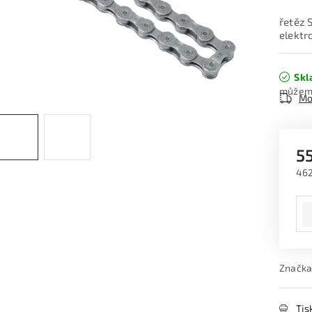
řetěz 
elektr
Skl
Mo
5
462
Měr
Značka
Tis