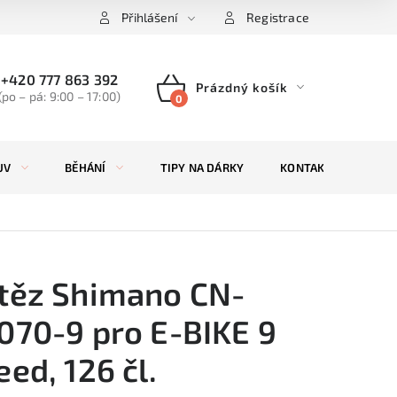
Přihlášení
Registrace
+420 777 863 392
Prázdný košík
(po – pá: 9:00 – 17:00)
NÁKUPNÍ
KOŠÍK
UV
BĚHÁNÍ
TIPY NA DÁRKY
KONTAKTY
ZN
těz Shimano CN-
070-9 pro E-BIKE 9
eed, 126 čl.