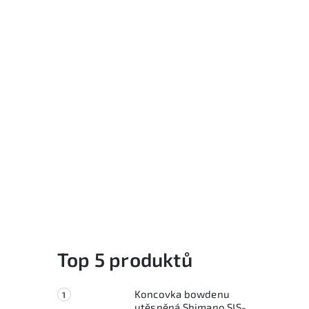
Top 5 produktů
Koncovka bowdenu
utěsněná Shimano SIS-