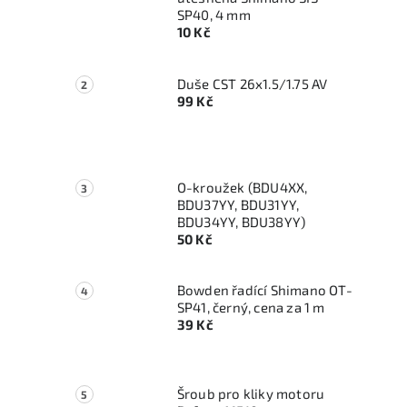
SP40, 4 mm
10 Kč
Duše CST 26x1.5/1.75 AV
99 Kč
O-kroužek (BDU4XX,
BDU37YY, BDU31YY,
BDU34YY, BDU38YY)
50 Kč
Bowden řadící Shimano OT-
SP41, černý, cena za 1 m
39 Kč
Šroub pro kliky motoru