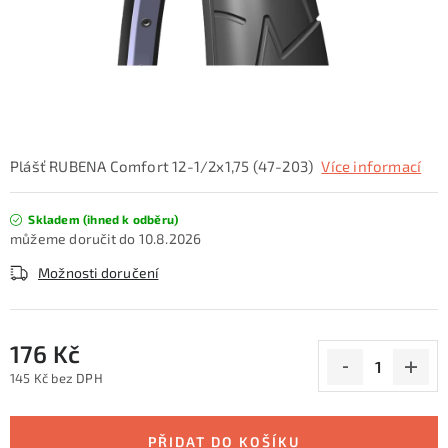
KONTAKTY
ZNAČKY
SKI servis
Půjčovna lyží a SNB
Naše prodejna
CYKLO Servis
Plášť RUBENA Comfort 12-1/2x1,75 (47-203)
Více informací
Skladem (ihned k odběru)
10.8.2026
Možnosti doručení
176 Kč
145 Kč bez DPH
Měrná cena:
PŘIDAT DO KOŠÍKU