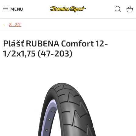
Přejít
Hled
na
obsah
8 -20"
CYKLISTIKA
Plášť RUBENA Comfort 12-
SJEZDOVÉ LYŽOVÁNÍ
1/2x1,75 (47-203)
SKIALPOVÉ LYŽOVÁNÍ
BĚŽECKÉ LYŽOVÁNÍ
OBLEČENÍ A OBUV
BĚHÁNÍ
TIPY NA DÁRKY