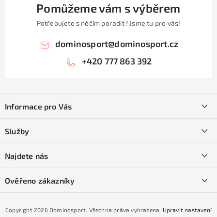
Pomůžeme vám s výběrem
Potřebujete s něčím poradit? Jsme tu pro vás!
dominosport
@
dominosport.cz
+420 777 863 392
Z
á
Informace pro Vás
p
a
Kontakty
Služby
t
O nás
í
SKI servis
Najdete nás
Obchodní podmínky
Půjčovna lyží a SNB
Podmínky GDPR
Ověřeno zákazníky
Naše prodejna
Jak nakoupit na čtvrtiny bez navýšení?
CYKLO Servis
Copyright 2026
Dominosport
. Všechna práva vyhrazena.
Upravit nastavení
Podmínky nákupu na splátky ESSOX