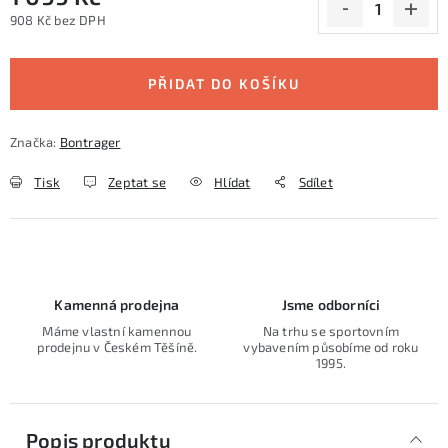
908 Kč bez DPH
Měrná cena:
PŘIDAT DO KOŠÍKU
Značka:
Bontrager
Tisk
Zeptat se
Hlídat
Sdílet
Kamenná prodejna
Jsme odborníci
Máme vlastní kamennou
Na trhu se sportovním
prodejnu v Českém Těšíně.
vybavením působíme od roku
1995.
Popis produktu