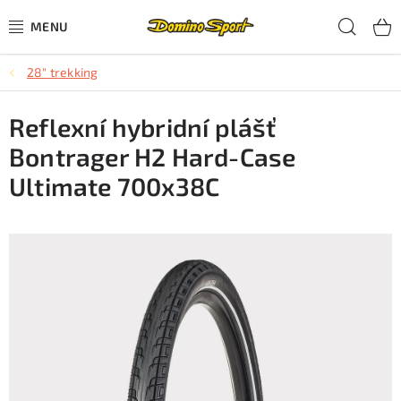
Přejít
Hled
na
obsah
28" trekking
CYKLISTIKA
Reflexní hybridní plášť
SJEZDOVÉ LYŽOVÁNÍ
Bontrager H2 Hard-Case
SKIALPOVÉ LYŽOVÁNÍ
Ultimate 700x38C
BĚŽECKÉ LYŽOVÁNÍ
OBLEČENÍ A OBUV
BĚHÁNÍ
TIPY NA DÁRKY