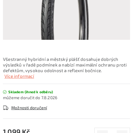
KONTAKTY
ZNAČKY
SKI servis
Půjčovna lyží a SNB
Naše prodejna
CYKLO Servis
Všestranný hybridní a městský plášť dosahuje dobrých
výsledků v řadě podmínek a nabízí maximální ochranu proti
defektům, vysokou odolnost a reflexní bočnice.
Více informací
Skladem (ihned k odběru)
7.8.2026
Možnosti doručení
1 099 Kč