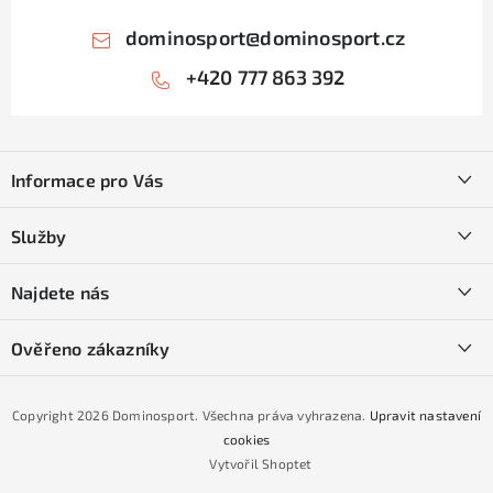
dominosport
@
dominosport.cz
+420 777 863 392
Z
á
Informace pro Vás
p
a
Kontakty
Služby
t
O nás
í
SKI servis
Najdete nás
Obchodní podmínky
Půjčovna lyží a SNB
Podmínky GDPR
Ověřeno zákazníky
Naše prodejna
Jak nakoupit na čtvrtiny bez navýšení?
CYKLO Servis
Copyright 2026
Dominosport
. Všechna práva vyhrazena.
Upravit nastavení
Podmínky nákupu na splátky ESSOX
cookies
Vytvořil Shoptet