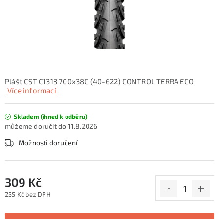
KONTAKTY
ZNAČKY
SKI servis
Půjčovna lyží a SNB
Naše prodejna
CYKLO Servis
Plášť CST C1313 700x38C (40-622) CONTROL TERRA ECO
Více informací
Skladem (ihned k odběru)
11.8.2026
Možnosti doručení
309 Kč
255 Kč bez DPH
Měrná cena: