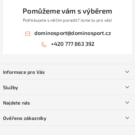
Pomůžeme vám s výběrem
Potřebujete s něčím poradit? Jsme tu pro vás!
dominosport
@
dominosport.cz
+420 777 863 392
Z
á
Informace pro Vás
p
a
Kontakty
Služby
t
O nás
í
SKI servis
Najdete nás
Obchodní podmínky
Půjčovna lyží a SNB
Podmínky GDPR
Ověřeno zákazníky
Naše prodejna
Jak nakoupit na čtvrtiny bez navýšení?
CYKLO Servis