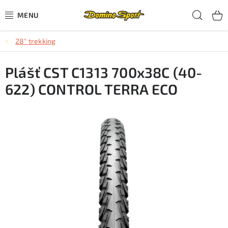
Přejít
Hled
na
obsah
28" trekking
CYKLISTIKA
Plášť CST C1313 700x38C (40-
SJEZDOVÉ LYŽOVÁNÍ
622) CONTROL TERRA ECO
SKIALPOVÉ LYŽOVÁNÍ
BĚŽECKÉ LYŽOVÁNÍ
OBLEČENÍ A OBUV
BĚHÁNÍ
TIPY NA DÁRKY