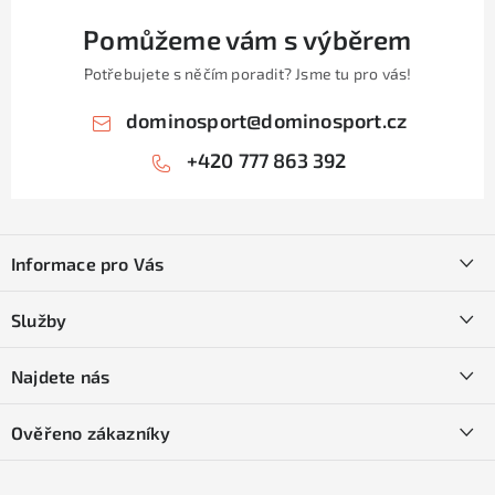
Pomůžeme vám s výběrem
Potřebujete s něčím poradit? Jsme tu pro vás!
dominosport
@
dominosport.cz
+420 777 863 392
Z
á
Informace pro Vás
p
a
Kontakty
Služby
t
O nás
í
SKI servis
Najdete nás
Obchodní podmínky
Půjčovna lyží a SNB
Podmínky GDPR
Ověřeno zákazníky
Naše prodejna
Jak nakoupit na čtvrtiny bez navýšení?
CYKLO Servis