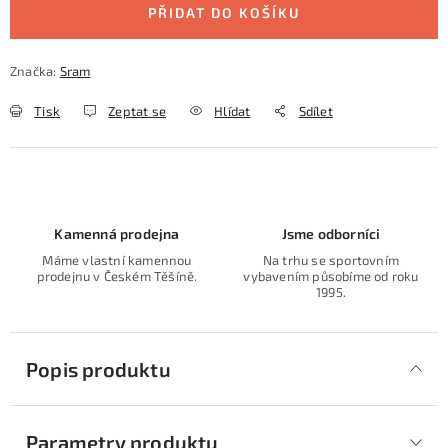
PŘIDAT DO KOŠÍKU
Značka:
Sram
Tisk
Zeptat se
Hlídat
Sdílet
Kamenná prodejna
Jsme odborníci
Máme vlastní kamennou
Na trhu se sportovním
prodejnu v Českém Těšíně.
vybavením působíme od roku
1995.
Popis produktu
Parametry produktu