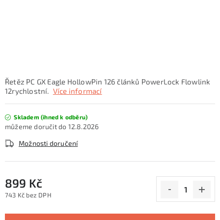
KONTAKTY
ZNAČKY
SKI servis
Půjčovna lyží a SNB
Naše prodejna
CYKLO Servis
Řetěz PC GX Eagle HollowPin 126 článků PowerLock Flowlink
12rychlostní.
Více informací
Skladem (ihned k odběru)
12.8.2026
Možnosti doručení
899 Kč
743 Kč bez DPH
Měrná cena: