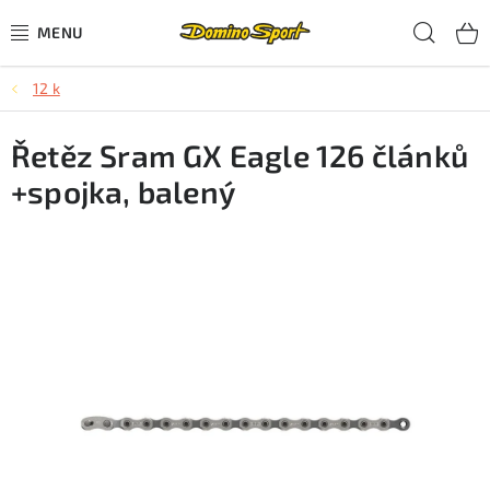
Přejít
Hled
na
obsah
12 k
CYKLISTIKA
Řetěz Sram GX Eagle 126 článků
SJEZDOVÉ LYŽOVÁNÍ
+spojka, balený
SKIALPOVÉ LYŽOVÁNÍ
BĚŽECKÉ LYŽOVÁNÍ
OBLEČENÍ A OBUV
BĚHÁNÍ
TIPY NA DÁRKY