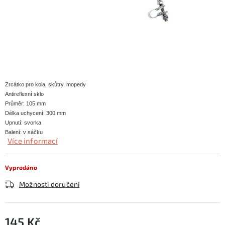
KONTAKTY
ZNAČKY
SKI servis
Půjčovna lyží a SNB
Naše prodejna
CYKLO Servis
Zrcátko pro kola, skůtry, mopedy
Antireflexní sklo
Průměr: 105 mm
Délka uchycení: 300 mm
Upnutí: svorka
Balení: v sáčku
Více informací
Vyprodáno
Možnosti doručení
145 Kč