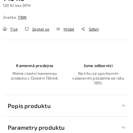
120 Kč bez DPH
Měrná cena:
Značka:
TWN
Tisk
Zeptat se
Hlídat
Sdílet
Kamenná prodejna
Jsme odborníci
Máme vlastní kamennou
Na trhu se sportovním
prodejnu v Českém Těšíně.
vybavením působíme od roku
1995.
Popis produktu
Parametry produktu