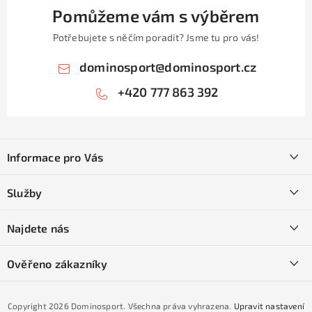
Pomůžeme vám s výběrem
Potřebujete s něčím poradit? Jsme tu pro vás!
dominosport
@
dominosport.cz
+420 777 863 392
Z
á
Informace pro Vás
p
a
Kontakty
Služby
t
O nás
í
SKI servis
Najdete nás
Obchodní podmínky
Půjčovna lyží a SNB
Podmínky GDPR
Ověřeno zákazníky
Naše prodejna
Jak nakoupit na čtvrtiny bez navýšení?
CYKLO Servis
Copyright 2026
Dominosport
. Všechna práva vyhrazena.
Upravit nastavení