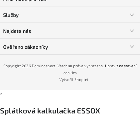
p
a
Kontakty
Služby
t
O nás
í
SKI servis
Najdete nás
Obchodní podmínky
Půjčovna lyží a SNB
Podmínky GDPR
Ověřeno zákazníky
Naše prodejna
Jak nakoupit na čtvrtiny bez navýšení?
CYKLO Servis
Copyright 2026
Dominosport
. Všechna práva vyhrazena.
Upravit nastavení
Podmínky nákupu na splátky ESSOX
cookies
Vytvořil Shoptet
×
Splátková kalkulačka ESSOX