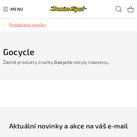
Přejít
Hled
na
obsah
Prodávané značky
CYKLISTIKA
SJEZDOVÉ LYŽOVÁNÍ
Gocycle
SKIALPOVÉ LYŽOVÁNÍ
Žádné produkty značky
Gocycle
nebyly nalezeny...
BĚŽECKÉ LYŽOVÁNÍ
OBLEČENÍ A OBUV
BĚHÁNÍ
TIPY NA DÁRKY
Aktuální novinky a akce na váš e-mail