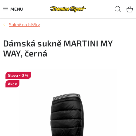
Přejít
Hled
na
obsah
Sukně na běžky
CYKLISTIKA
Dámská sukně MARTINI MY
SJEZDOVÉ LYŽOVÁNÍ
WAY, černá
SKIALPOVÉ LYŽOVÁNÍ
BĚŽECKÉ LYŽOVÁNÍ
40 %
Akce
OBLEČENÍ A OBUV
BĚHÁNÍ
TIPY NA DÁRKY