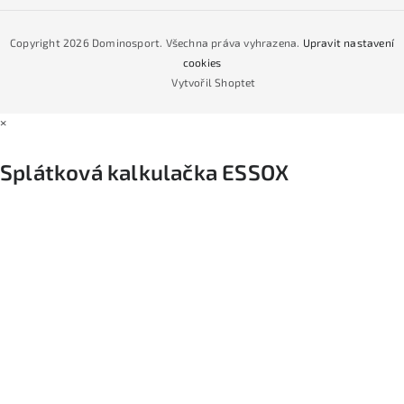
Jak nakoupit na čtvrtiny bez navýšení?
CYKLO Servis
Copyright 2026
Dominosport
. Všechna práva vyhrazena.
Upravit nastavení
Podmínky nákupu na splátky ESSOX
cookies
Vytvořil Shoptet
×
Splátková kalkulačka ESSOX