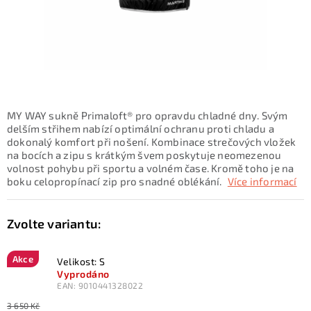
KONTAKTY
ZNAČKY
SKI servis
Půjčovna lyží a SNB
Naše prodejna
CYKLO Servis
MY WAY sukně Primaloft® pro opravdu chladné dny. Svým
delším střihem nabízí optimální ochranu proti chladu a
dokonalý komfort při nošení. Kombinace strečových vložek
na bocích a zipu s krátkým švem poskytuje neomezenou
volnost pohybu při sportu a volném čase. Kromě toho je na
boku celopropínací zip pro snadné oblékání.
Více informací
Akce
Velikost: S
Vyprodáno
EAN:
9010441328022
3 650 Kč