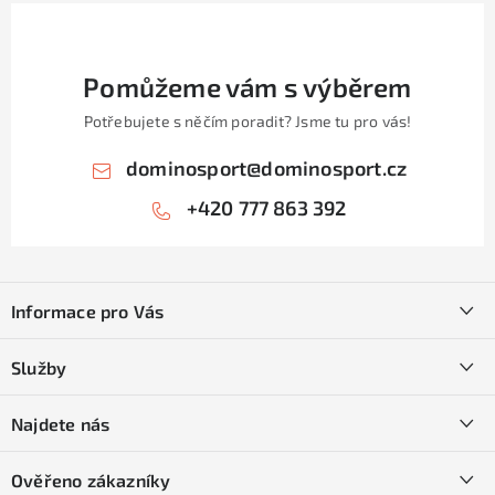
Pomůžeme vám s výběrem
Potřebujete s něčím poradit? Jsme tu pro vás!
dominosport
@
dominosport.cz
+420 777 863 392
Z
á
Informace pro Vás
p
a
Kontakty
Služby
t
O nás
í
SKI servis
Najdete nás
Obchodní podmínky
Půjčovna lyží a SNB
Podmínky GDPR
Ověřeno zákazníky
Naše prodejna