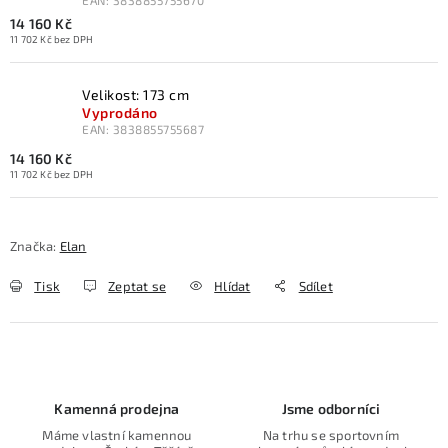
EAN:
3838855755670
14 160 Kč
11 702 Kč bez DPH
Velikost: 173 cm
Vyprodáno
EAN:
3838855755687
14 160 Kč
11 702 Kč bez DPH
Značka:
Elan
Tisk
Zeptat se
Hlídat
Sdílet
Kamenná prodejna
Jsme odborníci
Máme vlastní kamennou
Na trhu se sportovním