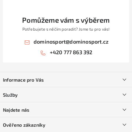
Pomůžeme vám s výběrem
Potřebujete s něčím poradit? Jsme tu pro vás!
dominosport
@
dominosport.cz
+420 777 863 392
Z
á
Informace pro Vás
p
a
Kontakty
Služby
t
O nás
í
SKI servis
Najdete nás
Obchodní podmínky
Půjčovna lyží a SNB
Podmínky GDPR
Ověřeno zákazníky
Naše prodejna