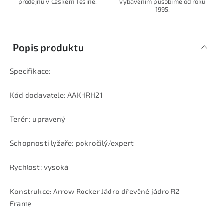
prodejnu v Českém Těšíně.
vybavením působíme od roku
1995.
Popis produktu
Specifikace:
Kód dodavatele: AAKHRH21
Terén: upravený
Schopnosti lyžaře: pokročilý/expert
Rychlost: vysoká
Konstrukce: Arrow Rocker Jádro dřevěné jádro R2
Frame