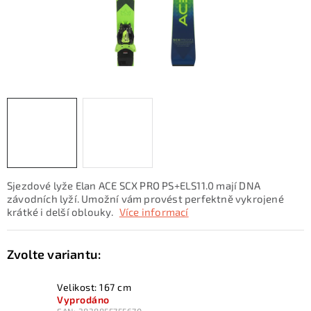
KONTAKTY
ZNAČKY
SKI servis
Půjčovna lyží a SNB
Naše prodejna
CYKLO Servis
Sjezdové lyže Elan ACE SCX PRO PS+ELS11.0 mají DNA
závodních lyží. Umožní vám provést perfektně vykrojené
krátké i delší oblouky.
Více informací
Velikost: 167 cm
Vyprodáno