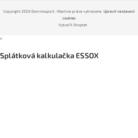
Jak nakoupit na čtvrtiny bez navýšení?
CYKLO Servis
Copyright 2026
Dominosport
. Všechna práva vyhrazena.
Upravit nastavení
Podmínky nákupu na splátky ESSOX
cookies
Vytvořil Shoptet
×
Splátková kalkulačka ESSOX