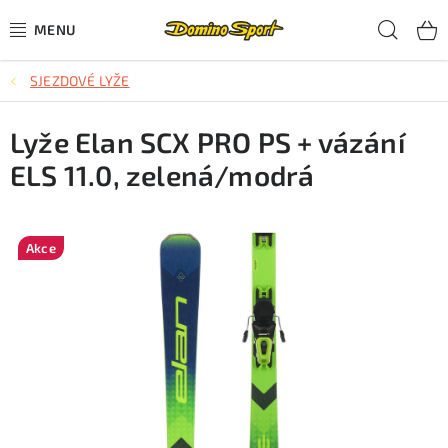
Přejít
Hled
na
obsah
SJEZDOVÉ LYŽE
CYKLISTIKA
Lyže Elan SCX PRO PS + vázání
SJEZDOVÉ LYŽOVÁNÍ
ELS 11.0, zelená/modrá
SKIALPOVÉ LYŽOVÁNÍ
BĚŽECKÉ LYŽOVÁNÍ
Akce
OBLEČENÍ A OBUV
BĚHÁNÍ
TIPY NA DÁRKY