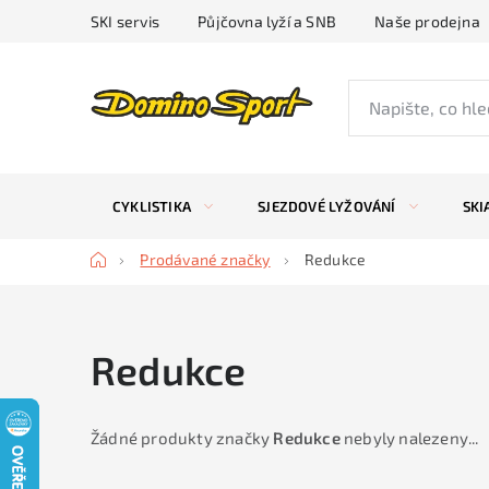
Přejít
SKI servis
Půjčovna lyží a SNB
Naše prodejna
na
obsah
CYKLISTIKA
SJEZDOVÉ LYŽOVÁNÍ
SKI
Domů
Prodávané značky
Redukce
Redukce
Žádné produkty značky
Redukce
nebyly nalezeny...