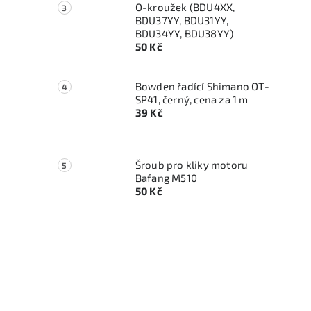
O-kroužek (BDU4XX,
BDU37YY, BDU31YY,
BDU34YY, BDU38YY)
50 Kč
Bowden řadící Shimano OT-
SP41, černý, cena za 1 m
39 Kč
Šroub pro kliky motoru
Bafang M510
50 Kč