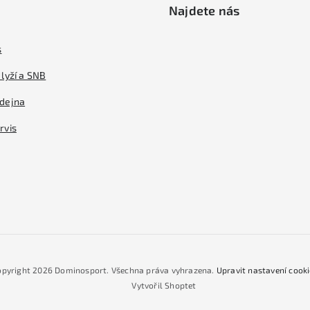
Najdete nás
s
lyží a SNB
dejna
rvis
opyright 2026
Dominosport
. Všechna práva vyhrazena.
Upravit nastavení cook
Vytvořil Shoptet