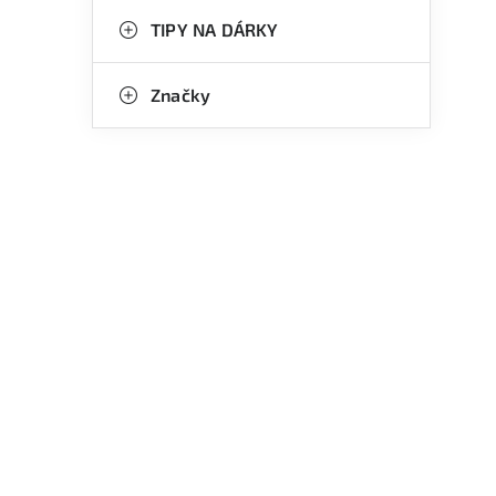
p
TIPY NA DÁRKY
a
n
Značky
e
l