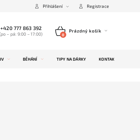
Přihlášení
Registrace
+420 777 863 392
Prázdný košík
(po – pá: 9:00 – 17:00)
NÁKUPNÍ
KOŠÍK
UV
BĚHÁNÍ
TIPY NA DÁRKY
KONTAKTY
ZN