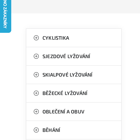
P
K
Přeskočit
kategorie
CYKLISTIKA
a
o
t
s
SJEZDOVÉ LYŽOVÁNÍ
e
t
g
SKIALPOVÉ LYŽOVÁNÍ
r
o
a
r
BĚŽECKÉ LYŽOVÁNÍ
n
i
OBLEČENÍ A OBUV
e
n
í
BĚHÁNÍ