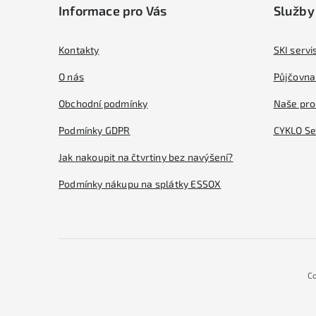
Informace pro Vás
Služby
p
a
Kontakty
SKI servi
t
O nás
Půjčovna 
í
Obchodní podmínky
Naše pro
Podmínky GDPR
CYKLO Se
Jak nakoupit na čtvrtiny bez navýšení?
Podmínky nákupu na splátky ESSOX
C