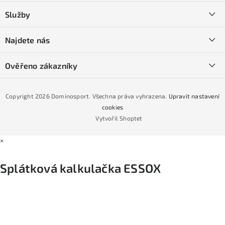
a
Kontakty
Služby
t
O nás
í
SKI servis
Najdete nás
Obchodní podmínky
Půjčovna lyží a SNB
Podmínky GDPR
Ověřeno zákazníky
Naše prodejna
Jak nakoupit na čtvrtiny bez navýšení?
CYKLO Servis
Copyright 2026
Dominosport
. Všechna práva vyhrazena.
Upravit nastavení
Podmínky nákupu na splátky ESSOX
cookies
Vytvořil Shoptet
×
Splátková kalkulačka ESSOX