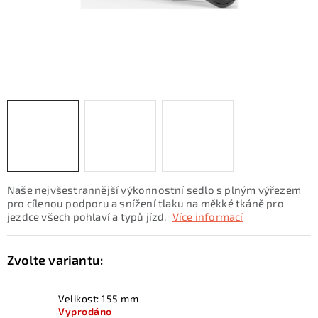
KONTAKTY
ZNAČKY
SKI servis
Půjčovna lyží a SNB
Naše prodejna
CYKLO Servis
Naše nejvšestrannější výkonnostní sedlo s plným výřezem
pro cílenou podporu a snížení tlaku na měkké tkáně pro
jezdce všech pohlaví a typů jízd.
Více informací
Velikost: 155 mm
Vyprodáno