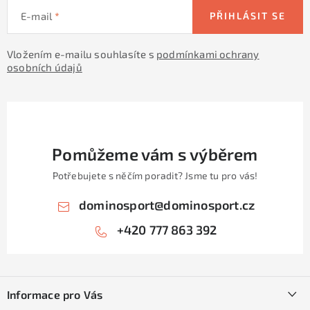
E-mail
PŘIHLÁSIT SE
Vložením e-mailu souhlasíte s
podmínkami ochrany
osobních údajů
Pomůžeme vám s výběrem
Potřebujete s něčím poradit? Jsme tu pro vás!
dominosport
@
dominosport.cz
+420 777 863 392
Z
á
Informace pro Vás
p