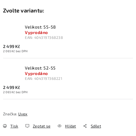
Velikost: 55-58
Vyprodáno
EAN:
4043197368238
2 499 Kč
2 065 Kč bez DPH
Velikost: 52-55
Vyprodáno
EAN:
4043197368221
2 499 Kč
2 065 Kč bez DPH
Značka:
Uvex
Tisk
Zeptat se
Hlídat
Sdílet