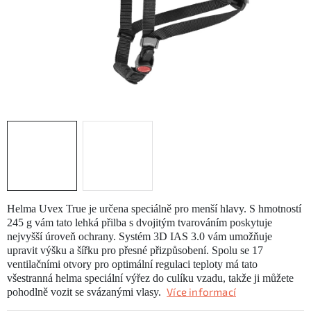
KONTAKTY
ZNAČKY
SKI servis
Půjčovna lyží a SNB
Naše prodejna
CYKLO Servis
Helma Uvex True je určena speciálně pro menší hlavy. S hmotností
245 g vám tato lehká přilba s dvojitým tvarováním poskytuje
nejvyšší úroveň ochrany. Systém 3D IAS 3.0 vám umožňuje
upravit výšku a šířku pro přesné přizpůsobení. Spolu se 17
ventilačními otvory pro optimální regulaci teploty má tato
všestranná helma speciální výřez do culíku vzadu, takže ji můžete
Více informací
pohodlně vozit se svázanými vlasy.