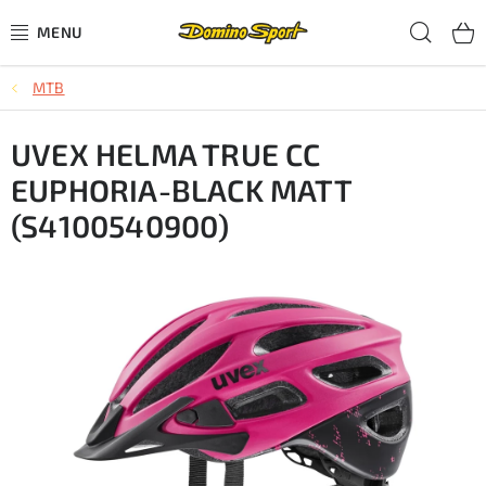
Přejít
Hled
na
obsah
MTB
CYKLISTIKA
UVEX HELMA TRUE CC
SJEZDOVÉ LYŽOVÁNÍ
EUPHORIA-BLACK MATT
SKIALPOVÉ LYŽOVÁNÍ
(S4100540900)
BĚŽECKÉ LYŽOVÁNÍ
OBLEČENÍ A OBUV
BĚHÁNÍ
TIPY NA DÁRKY