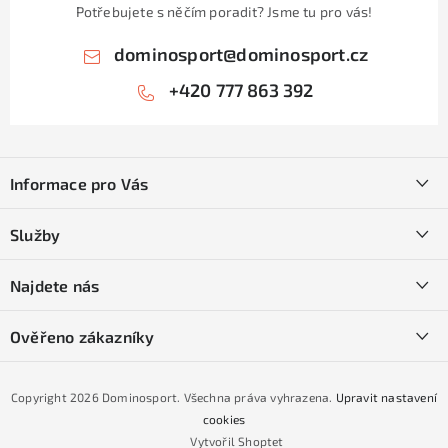
Potřebujete s něčím poradit? Jsme tu pro vás!
dominosport
@
dominosport.cz
+420 777 863 392
Z
á
Informace pro Vás
p
a
Kontakty
Služby
t
O nás
í
SKI servis
Najdete nás
Obchodní podmínky
Půjčovna lyží a SNB
Podmínky GDPR
Ověřeno zákazníky
Naše prodejna
Jak nakoupit na čtvrtiny bez navýšení?
CYKLO Servis
Copyright 2026
Dominosport
. Všechna práva vyhrazena.
Upravit nastavení
Podmínky nákupu na splátky ESSOX
cookies
Vytvořil Shoptet