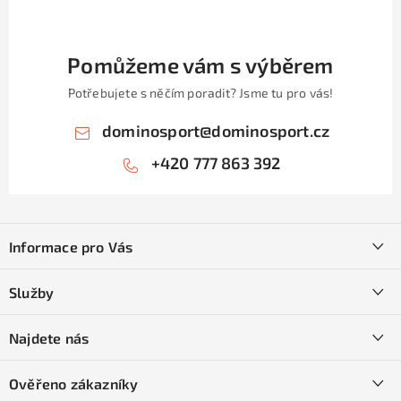
Pomůžeme vám s výběrem
Potřebujete s něčím poradit? Jsme tu pro vás!
dominosport
@
dominosport.cz
+420 777 863 392
Z
á
Informace pro Vás
p
a
Kontakty
Služby
t
O nás
í
SKI servis
Najdete nás
Obchodní podmínky
Půjčovna lyží a SNB
Podmínky GDPR
Ověřeno zákazníky
Naše prodejna