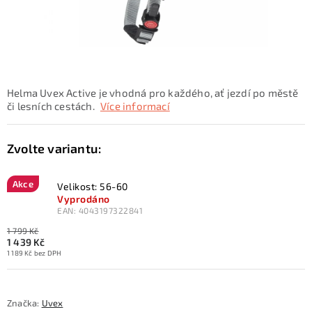
KONTAKTY
ZNAČKY
SKI servis
Půjčovna lyží a SNB
Naše prodejna
Helma Uvex Active je vhodná pro každého, ať jezdí po městě
CYKLO Servis
či lesních cestách.
Více informací
Akce
Velikost: 56-60
Vyprodáno
EAN:
4043197322841
1 799 Kč
1 439 Kč
1 189 Kč bez DPH
Značka:
Uvex