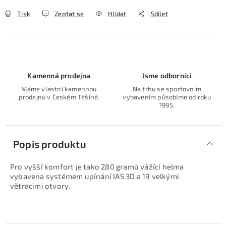
Tisk
Zeptat se
Hlídat
Sdílet
Kamenná prodejna
Jsme odborníci
Máme vlastní kamennou
Na trhu se sportovním
prodejnu v Českém Těšíně.
vybavením působíme od roku
1995.
Popis produktu
Pro vyšší komfort je tako 280 gramů vážící helma
vybavena systémem upínání IAS 3D a 19 velkými
větracími otvory.