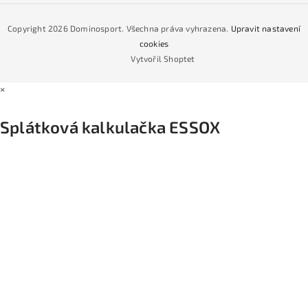
Jak nakoupit na čtvrtiny bez navýšení?
CYKLO Servis
Copyright 2026
Dominosport
. Všechna práva vyhrazena.
Upravit nastavení
Podmínky nákupu na splátky ESSOX
cookies
Vytvořil Shoptet
×
Splátková kalkulačka ESSOX