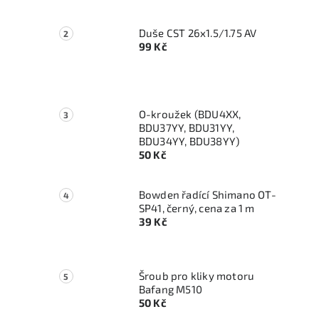
Duše CST 26x1.5/1.75 AV
99 Kč
O-kroužek (BDU4XX,
BDU37YY, BDU31YY,
BDU34YY, BDU38YY)
50 Kč
Bowden řadící Shimano OT-
SP41, černý, cena za 1 m
39 Kč
Šroub pro kliky motoru
Bafang M510
50 Kč