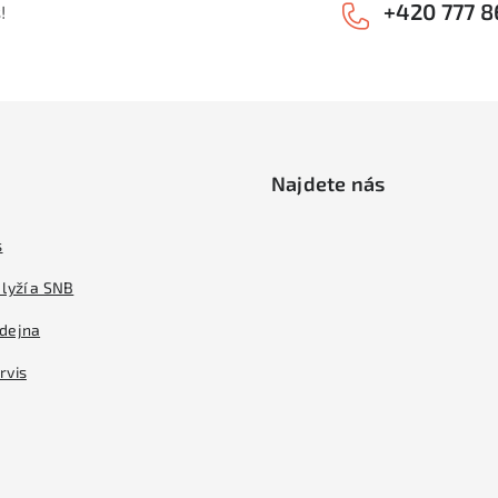
+420 777 8
!
Najdete nás
s
lyží a SNB
dejna
rvis