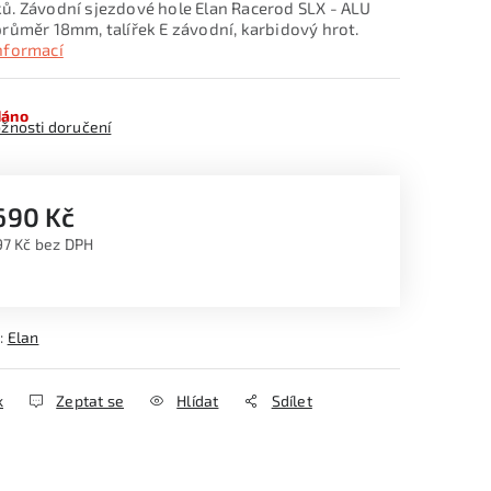
ů. Závodní sjezdové hole Elan Racerod SLX - ALU
průměr 18mm, talířek E závodní, karbidový hrot.
informací
dáno
žnosti doručení
690 Kč
97 Kč bez DPH
ná cena:
:
Elan
k
Zeptat se
Hlídat
Sdílet