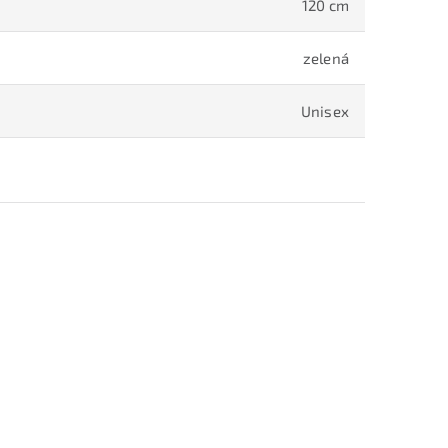
120 cm
zelená
Unisex