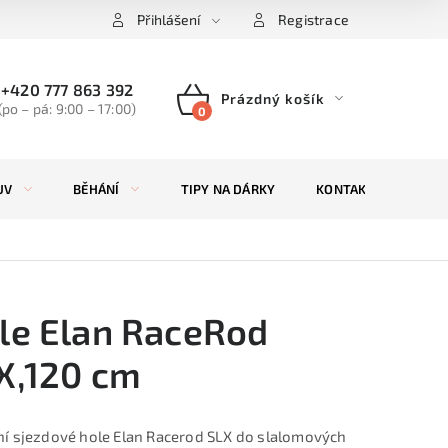
Přihlášení
Registrace
+420 777 863 392
Prázdný košík
(po – pá: 9:00 – 17:00)
NÁKUPNÍ
KOŠÍK
UV
BĚHÁNÍ
TIPY NA DÁRKY
KONTAKTY
ZN
le Elan RaceRod
X,120 cm
í sjezdové hole Elan Racerod SLX do slalomových