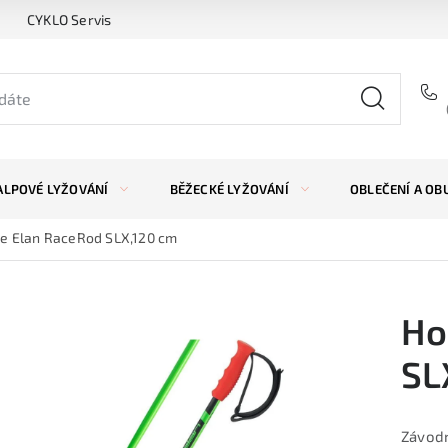
CYKLO Servis
ALPOVÉ LYŽOVÁNÍ
BĚŽECKÉ LYŽOVÁNÍ
OBLEČENÍ A OB
le Elan RaceRod SLX,120 cm
Ho
SL
Závodn