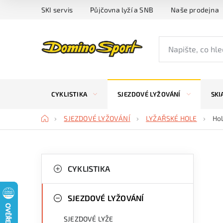
Přejít
SKI servis
Půjčovna lyží a SNB
Naše prodejna
na
obsah
CYKLISTIKA
SJEZDOVÉ LYŽOVÁNÍ
SKI
Domů
SJEZDOVÉ LYŽOVÁNÍ
LYŽAŘSKÉ HOLE
Ho
P
K
Přeskočit
kategorie
CYKLISTIKA
a
o
t
s
SJEZDOVÉ LYŽOVÁNÍ
e
t
SJEZDOVÉ LYŽE