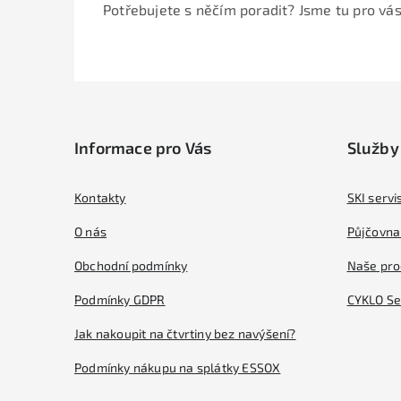
Potřebujete s něčím poradit? Jsme tu pro vás
Z
á
Informace pro Vás
Služby
p
a
Kontakty
SKI servi
t
O nás
Půjčovna 
í
Obchodní podmínky
Naše pro
Podmínky GDPR
CYKLO Se
Jak nakoupit na čtvrtiny bez navýšení?
Podmínky nákupu na splátky ESSOX