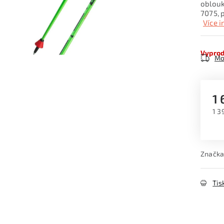
oblouk
7075, 
Více 
Vypro
Mo
1 
1 3
Měr
Značka
Tis