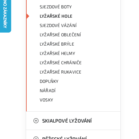
g
r
SJEZDOVÉ BOTY
o
LYŽAŘSKÉ HOLE
a
r
SJEZDOVÉ VÁZÁNÍ
n
i
LYŽAŘSKÉ OBLEČENÍ
e
n
LYŽAŘSKÉ BRÝLE
LYŽAŘSKÉ HELMY
í
LYŽAŘSKÉ CHRÁNIČE
p
LYŽAŘSKÉ RUKAVICE
a
DOPLŇKY
n
NÁŘADÍ
VOSKY
e
l
SKIALPOVÉ LYŽOVÁNÍ
BĚŽECKÉ LYŽOVÁNÍ