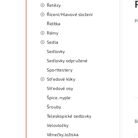
Řetězy
Řízení/Hlavové složení
P
Řidítka
Rámy
Sedla
Sedlovky
Sedlovky odpružené
Sporttestery
Středové kliky
Středové osy
Špice, nyple
Šrouby
Teleskopické sedlovky
B
Velovložky
Věnečky,ložiska