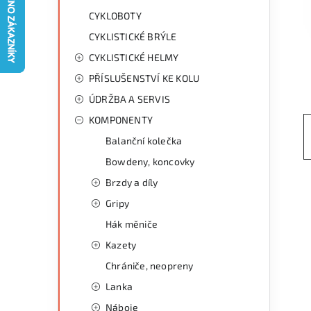
g
r
CYKLOBOTY
o
CYKLISTICKÉ BRÝLE
a
r
CYKLISTICKÉ HELMY
n
i
PŘÍSLUŠENSTVÍ KE KOLU
e
n
ÚDRŽBA A SERVIS
í
KOMPONENTY
Balanční kolečka
p
Bowdeny, koncovky
a
Brzdy a díly
n
Gripy
Hák měniče
e
Kazety
l
Chrániče, neopreny
Lanka
Náboje