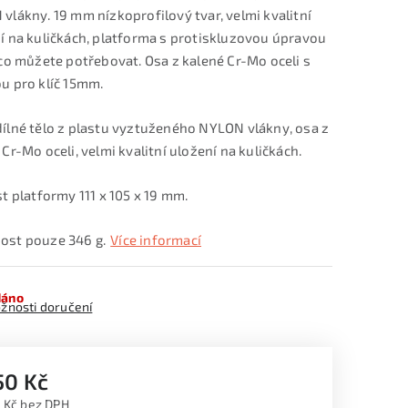
vlákny. 19 mm nízkoprofilový tvar, velmi kvalitní
í na kuličkách, platforma s protiskluzovou úpravou
 co můžete potřebovat. Osa z kalené Cr-Mo oceli s
u pro klíč 15mm.
ílné tělo z plastu vyztuženého NYLON vlákny, osa z
 Cr-Mo oceli, velmi kvalitní uložení na kuličkách.
st platformy 111 x 105 x 19 mm.
st pouze 346 g.
Více informací
dáno
žnosti doručení
50 Kč
 Kč bez DPH