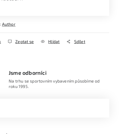
ná cena:
:
Author
k
Zeptat se
Hlídat
Sdílet
Jsme odborníci
Na trhu se sportovním vybavením působíme od
roku 1995.