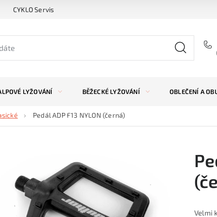
CYKLO Servis
ALPOVÉ LYŽOVÁNÍ
BĚŽECKÉ LYŽOVÁNÍ
OBLEČENÍ A OB
asické
Pedál ADP F13 NYLON (černá)
Pe
(č
Velmi 