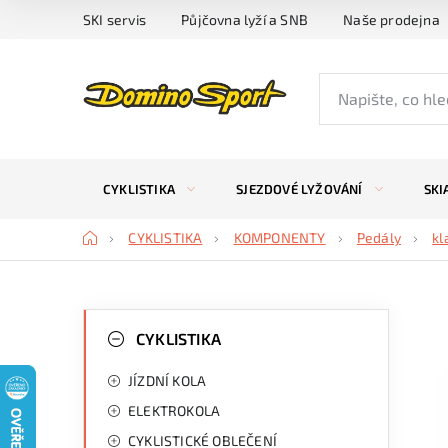
Přejít
SKI servis
Půjčovna lyží a SNB
Naše prodejna
na
obsah
CYKLISTIKA
SJEZDOVÉ LYŽOVÁNÍ
SKI
Domů
CYKLISTIKA
KOMPONENTY
Pedály
kl
P
K
Přeskočit
kategorie
CYKLISTIKA
a
o
JÍZDNÍ KOLA
t
s
ELEKTROKOLA
e
t
CYKLISTICKÉ OBLEČENÍ