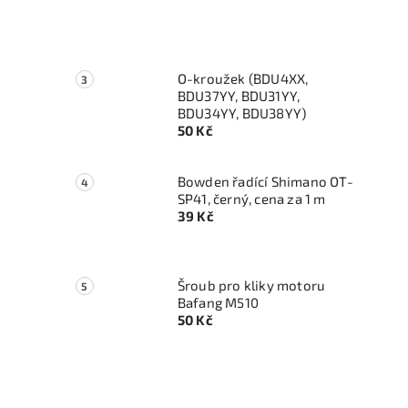
O-kroužek (BDU4XX,
BDU37YY, BDU31YY,
BDU34YY, BDU38YY)
50 Kč
Bowden řadící Shimano OT-
SP41, černý, cena za 1 m
39 Kč
Šroub pro kliky motoru
Bafang M510
50 Kč