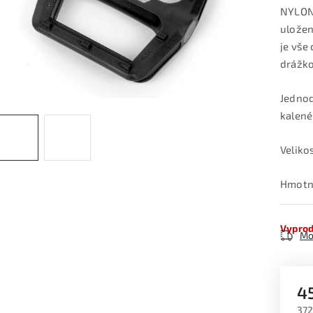
NYLON 
uložen
je vše
drážko
Jednod
kalené
Veliko
Hmotno
Vypro
Mo
4
372