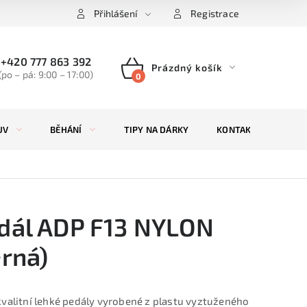
Přihlášení
Registrace
+420 777 863 392
Prázdný košík
(po – pá: 9:00 – 17:00)
NÁKUPNÍ
KOŠÍK
UV
BĚHÁNÍ
TIPY NA DÁRKY
KONTAKTY
ZN
dál ADP F13 NYLON
erná)
kvalitní lehké pedály vyrobené z plastu vyztuženého